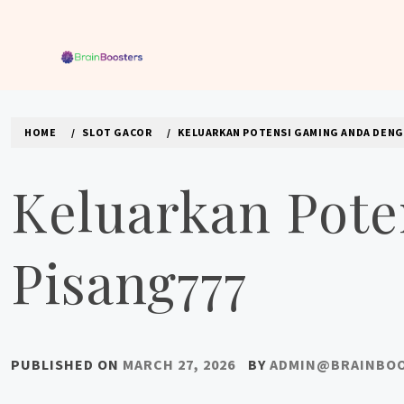
Skip
to
content
SLOT PG SOFT GACOR M
Mainkan slot gacor PG Soft X500 malam ini dengan deposit 
DANA
HOME
SLOT GACOR
KELUARKAN POTENSI GAMING ANDA DENG
Keluarkan Pot
Pisang777
PUBLISHED ON
MARCH 27, 2026
BY
ADMIN@BRAINBOO