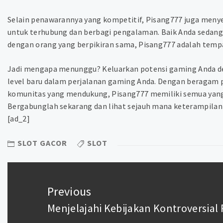
Selain penawarannya yang kompetitif, Pisang777 juga men
untuk terhubung dan berbagi pengalaman. Baik Anda sedang 
dengan orang yang berpikiran sama, Pisang777 adalah temp
Jadi mengapa menunggu? Keluarkan potensi gaming Anda de
level baru dalam perjalanan gaming Anda. Dengan beragam p
komunitas yang mendukung, Pisang777 memiliki semua yang
Bergabunglah sekarang dan lihat sejauh mana keterampila
[ad_2]
SLOT GACOR
SLOT
Post
navigation
Previous
Menjelajahi Kebijakan Kontroversial Ra
Previous