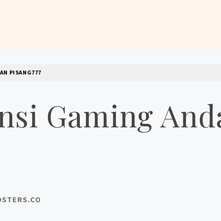
ALAM INI, COBA SLOT X
dana untuk peluang maxwin. Kesempatan besar untuk menang se
AN PISANG777
ensi Gaming And
STERS.CO