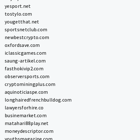
yesport.net
tostylo.com
yougetthat.net
sportsnetclub.com
newbestcrypto.com
oxfordsave.com
iclassicgames.com
saung-artikel.com
fasthokivip2.com
observersports.com
cryptominingplus.com
aquinoticiaspe.com
longhairedfrenchbulldog.com
lawyersforhire.co
businemarket.com
matahari88play.net
moneydescriptor.com
youthsmagazine.com