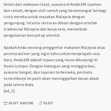
Selain dari makanan lezat, suasana di Kedai169 nyaman
dan ramah, dengan staf ramah yang bersemangat berbagi
cinta mereka untuk masakan Malaysia dengan
pengunjung. Interior restoran dihiasi dengan artefak
tradisional Malaysia dan karya seni, menambah
pengalaman bersantap otentik.
Apakah Anda seorang penggemar makanan Malaysia atau
pecinta kuliner yang ingin tahu untuk menjelajahi rasa
baru, Kedai169 adalah tujuan yang harus dikunjungi di
Kuala Lumpur. Dengan hidangan yang menggiurkan,
suasana hangat, dan layanan terkemuka, permata
tersembunyi ini pasti akan meninggalkan kesan abadi
pada selera Anda.
[ad_2]
SLOT GACOR
SLOT