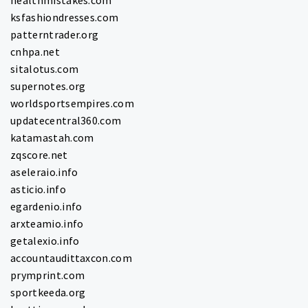
healthmistakes.com
ksfashiondresses.com
patterntrader.org
cnhpa.net
sitalotus.com
supernotes.org
worldsportsempires.com
updatecentral360.com
katamastah.com
zqscore.net
aseleraio.info
asticio.info
egardenio.info
arxteamio.info
getalexio.info
accountaudittaxcon.com
prymprint.com
sportkeeda.org