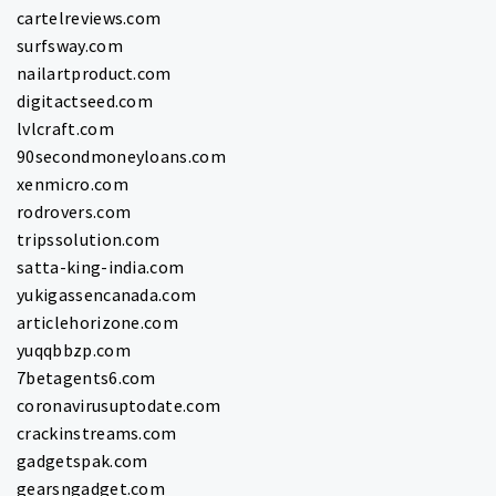
cartelreviews.com
surfsway.com
nailartproduct.com
digitactseed.com
lvlcraft.com
90secondmoneyloans.com
xenmicro.com
rodrovers.com
tripssolution.com
satta-king-india.com
yukigassencanada.com
articlehorizone.com
yuqqbbzp.com
7betagents6.com
coronavirusuptodate.com
crackinstreams.com
gadgetspak.com
gearsngadget.com