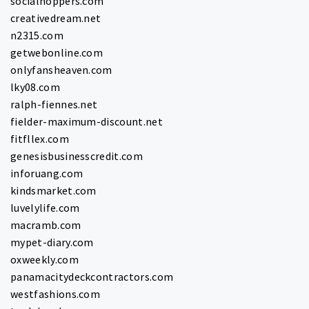
socialhoppers.com
creativedream.net
n2315.com
getwebonline.com
onlyfansheaven.com
lky08.com
ralph-fiennes.net
fielder-maximum-discount.net
fitfllex.com
genesisbusinesscredit.com
inforuang.com
kindsmarket.com
luvelylife.com
macramb.com
mypet-diary.com
oxweekly.com
panamacitydeckcontractors.com
westfashions.com