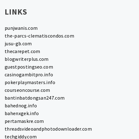
LINKS
punjwanis.com
the-parcs-clematiscondos.com
jusu-gb.com
thecarepet.com
blogwriterplus.com
guestpostingseo.com
casinogambitpro.info
pokerplaymasters.info
courseoncourse.com
bantinbatdongsan247.com
bahednog.info
bahenxgek.info
pertamaskre.com
threadsvideoandphotodownloader.com
techgiddy.com