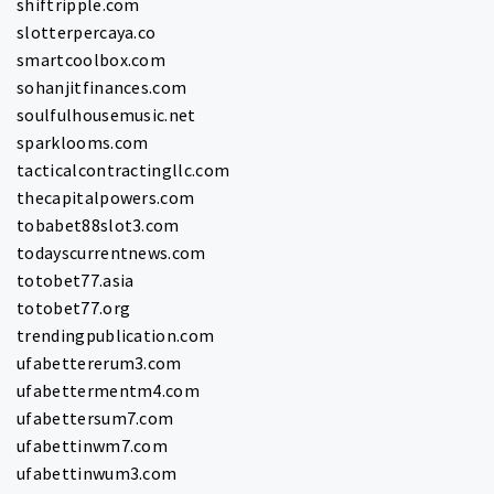
shiftripple.com
slotterpercaya.co
smartcoolbox.com
sohanjitfinances.com
soulfulhousemusic.net
sparklooms.com
tacticalcontractingllc.com
thecapitalpowers.com
tobabet88slot3.com
todayscurrentnews.com
totobet77.asia
totobet77.org
trendingpublication.com
ufabettererum3.com
ufabettermentm4.com
ufabettersum7.com
ufabettinwm7.com
ufabettinwum3.com