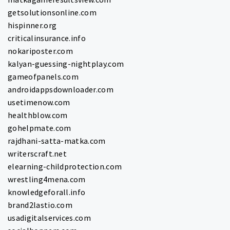
getsolutionsonline.com
hispinner.org
criticalinsurance.info
nokariposter.com
kalyan-guessing-nightplay.com
gameofpanels.com
androidappsdownloader.com
usetimenow.com
healthblow.com
gohelpmate.com
rajdhani-satta-matka.com
writerscraft.net
elearning-childprotection.com
wrestling4mena.com
knowledgeforall.info
brand2lastio.com
usadigitalservices.com