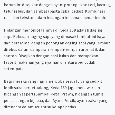
harum ini disajikan dengan ayam goreng, ikan teri, kacang,
telur rebus, dan sambal (pasta cabai pedas). Kombinasi
rasa dan tekstur dalam hidangan ini benar -benar indah.
Hidangan menonjol lainnya di Kedai169 adalah daging
sapi. Rebusan daging sapi yang dimasak lambat ini kaya
dan beraroma, dengan potongan daging sapi yang lembut
direbus dalam campuran rempah-rempah aromatik dan
santan. Disajikan dengan nasi kukus dan merupakan
favorit makanan yang nyaman di antara penduduk
setempat.
Bagi mereka yang ingin mencoba sesuatu yang sedikit
lebih suka berpetualang, Kedai169 juga menawarkan
hidangan seperti Sambal Petai Prawn, hidangan tumis
pedas dengan biji bau, dan Ayam Percik, ayam bakar yang
direndam dalam saus susu kelapa pedas.