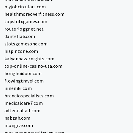
myjobcirculars.com
healthmoreoverfitness.com
topslotxgames.com
routerloggnet.net
dantella6.com
slotsgamesone.com
hispinzone.com
kalyanbazarnights.com
top-online-casino-usa.com
honghuidoor.com
flowingtravel.com
nineniki.com
brandiospecialists.com
medicalcare7.com
adtennaball.com
nabzah.com
mongive.com
matkagameresultsview.com