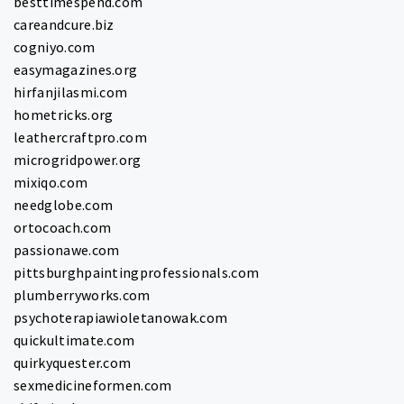
besttimespend.com
careandcure.biz
cogniyo.com
easymagazines.org
hirfanjilasmi.com
hometricks.org
leathercraftpro.com
microgridpower.org
mixiqo.com
needglobe.com
ortocoach.com
passionawe.com
pittsburghpaintingprofessionals.com
plumberryworks.com
psychoterapiawioletanowak.com
quickultimate.com
quirkyquester.com
sexmedicineformen.com