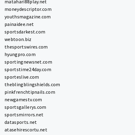
matahari88play.net
moneydescriptor.com
youthsmagazine.com
painaidee.net
sportsdarkest.com
webtoon.biz
thesportswires.com
hyungpro.com
sportingnewsnet.com
sportstime24day.com
sporteslive.com
theblingblingshields.com
pinkfrenchtipnails.com
newgamestv.com
sportsgallerys.com
sportsmirrors.net
datasports.net
atasehirescortu.net