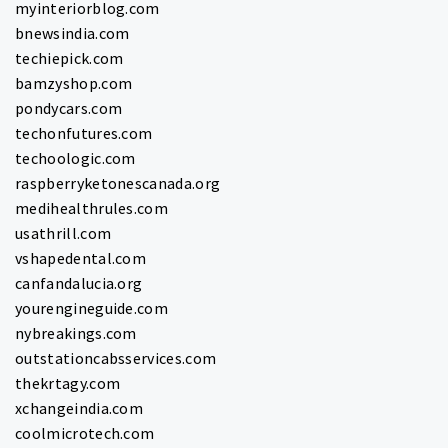
myinteriorblog.com
bnewsindia.com
techiepick.com
bamzyshop.com
pondycars.com
techonfutures.com
techoologic.com
raspberryketonescanada.org
medihealthrules.com
usathrill.com
vshapedental.com
canfandalucia.org
yourengineguide.com
nybreakings.com
outstationcabsservices.com
thekrtagy.com
xchangeindia.com
coolmicrotech.com