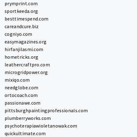
prymprint.com
sportkeeda.org
besttimespend.com
careandcure.biz
cogniyo.com
easymagazines.org
hirfanjilasmi.com
hometricks.org
leathercraftpro.com
microgridpower.org
mixiqo.com
needglobe.com
ortocoach.com
passionawe.com
pittsburghpaintingprofessionals.com
plumberryworks.com
psychoterapiawioletanowak.com
quickultimate.com