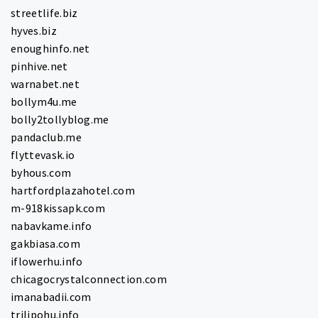
streetlife.biz
hyves.biz
enoughinfo.net
pinhive.net
warnabet.net
bollym4u.me
bolly2tollyblog.me
pandaclub.me
flyttevask.io
byhous.com
hartfordplazahotel.com
m-918kissapk.com
nabavkame.info
gakbiasa.com
iflowerhu.info
chicagocrystalconnection.com
imanabadii.com
trilipohu.info