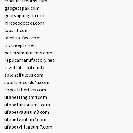
crackinstreams.com
gadgetspak.com
gearsngadget.com
hireseodoctor.com
lapsfit.com
levelup-fast.com
mytreepla.net
pokersimulations.com
replicamanufactory.net
rezultate-loto.info
splendifulous.com
sportsrecords4u.com
topceleberites.com
ufabetting8m4.com
ufabetunionum3.com
ufabetvalueum3.com
ufabetvaultm7.com
ufabetvillageum7.com