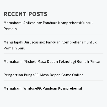
RECENT POSTS
Memahami Ahlicasino: Panduan Komprehensif untuk
Pemain
Menjelajahi Juruscasino: Panduan Komprehensif untuk
Pemain Baru
Memahami Plisbet: Masa Depan Teknologi Rumah Pintar
Pengertian Bunga99: Masa Depan Game Online
Memahami Winlose99: Panduan Komprehensif