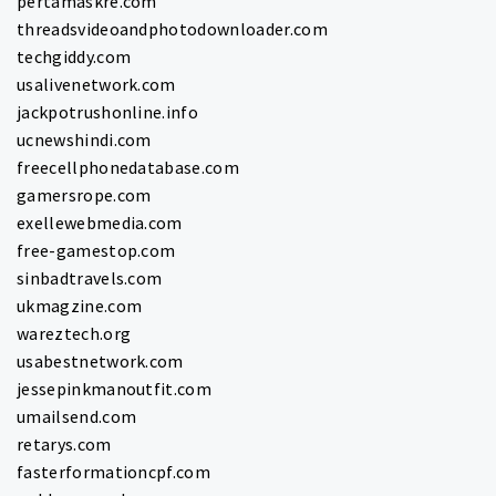
pertamaskre.com
threadsvideoandphotodownloader.com
techgiddy.com
usalivenetwork.com
jackpotrushonline.info
ucnewshindi.com
freecellphonedatabase.com
gamersrope.com
exellewebmedia.com
free-gamestop.com
sinbadtravels.com
ukmagzine.com
wareztech.org
usabestnetwork.com
jessepinkmanoutfit.com
umailsend.com
retarys.com
fasterformationcpf.com