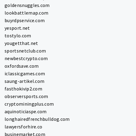
goldensnuggles.com
lookbattlemap.com
buyrdpservice.com
yesport.net
tostylo.com
yougetthat.net
sportsnetclub.com
newbestcrypto.com
oxfordsave.com
iclassicgames.com
saung-artikel.com
fasthokivip2.com
observersports.com
cryptominingplus.com
aquinoticiaspe.com
longhairedfrenchbulldog.com
lawyersforhire.co
businemarket.com