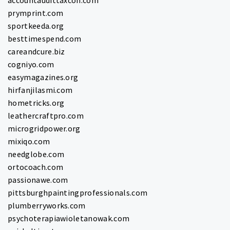
accountaudittaxcon.com
prymprint.com
sportkeeda.org
besttimespend.com
careandcure.biz
cogniyo.com
easymagazines.org
hirfanjilasmi.com
hometricks.org
leathercraftpro.com
microgridpower.org
mixiqo.com
needglobe.com
ortocoach.com
passionawe.com
pittsburghpaintingprofessionals.com
plumberryworks.com
psychoterapiawioletanowak.com