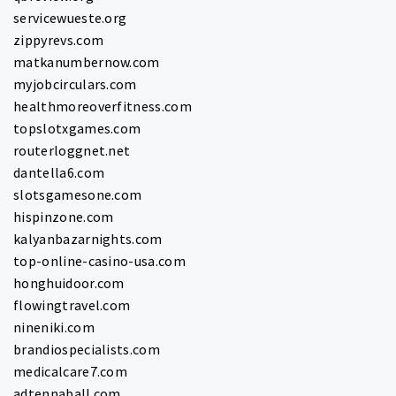
servicewueste.org
zippyrevs.com
matkanumbernow.com
myjobcirculars.com
healthmoreoverfitness.com
topslotxgames.com
routerloggnet.net
dantella6.com
slotsgamesone.com
hispinzone.com
kalyanbazarnights.com
top-online-casino-usa.com
honghuidoor.com
flowingtravel.com
nineniki.com
brandiospecialists.com
medicalcare7.com
adtennaball.com