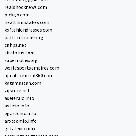
realshocknews.com
pickgb.com
healthmistakes.com
ksfashiondresses.com
patterntrader.org
cnhpa.net
sitalotus.com
supernotes.org
worldsportsempires.com
updatecentral360.com
katamastah.com
zqscore.net
aseleraio.info
asticio.info
egardenio.info
arxteamio.info
getalexio.info