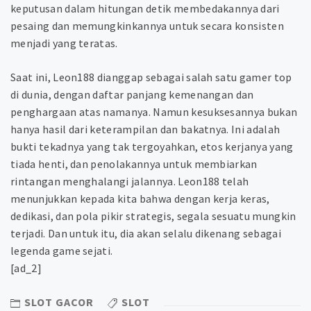
keputusan dalam hitungan detik membedakannya dari
pesaing dan memungkinkannya untuk secara konsisten
menjadi yang teratas.
Saat ini, Leon188 dianggap sebagai salah satu gamer top
di dunia, dengan daftar panjang kemenangan dan
penghargaan atas namanya. Namun kesuksesannya bukan
hanya hasil dari keterampilan dan bakatnya. Ini adalah
bukti tekadnya yang tak tergoyahkan, etos kerjanya yang
tiada henti, dan penolakannya untuk membiarkan
rintangan menghalangi jalannya. Leon188 telah
menunjukkan kepada kita bahwa dengan kerja keras,
dedikasi, dan pola pikir strategis, segala sesuatu mungkin
terjadi. Dan untuk itu, dia akan selalu dikenang sebagai
legenda game sejati.
[ad_2]
SLOT GACOR
SLOT