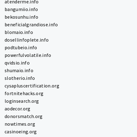
atenderme.info
bangumiio.info
bekosunhu.info
beneficialgrandiose.info
blomaio.info
dosellinfoplete.info
podtubeio.info
powerfulvolatile.info
qvidsio.info
shumaio.info
slotherio.info
cysapluscertification.org
fortnitehacks.org
loginsearch.org
aodecor.org
donorsmatch.org
nowtimes.org
casinoeing.org