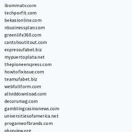
ibommatv.com
techporfit.com
bekasionline.com
nbusinessplan.com
greenlife360.com
cantshoutitout.com
expressufabet.biz
mypuertoplata.net
thepioneerxpress.com
howtofixissue.com
teamufabet.biz
webfullform.com
allviddownload.com
decorsmag.com
gamblingcasinonews.com
universitiesofamerica.net
progameofbrands.com
qbreview.org