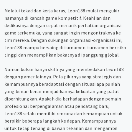
Melalui tekad dan kerja keras, Leon188 mulai mengukir
namanya di kancah game kompetitif. Keahlian dan
dedikasinya dengan cepat menarik perhatian organisasi
game terkemuka, yang sangat ingin mengontraknya ke
tim mereka. Dengan dukungan organisasi-organisasi ini,
Leon188 mampu bersaing di turnamen-turnamen berisiko
tinggi dan menampilkan bakatnya di panggung global.
Namun bukan hanya skillnya yang membedakan Leon188
dengan gamer lainnya. Pola pikirnya yang strategis dan
kemampuannya beradaptasi dengan situasi apa punlah
yang benar-benar menjadikannya kekuatan yang patut
diperhitungkan. Apakah dia berhadapan dengan pemain
profesional berpengalaman atau pendatang baru,
Leon188 selalu memiliki rencana dan kemampuan untuk
berpikir beberapa langkah ke depan. Kemampuannya
untuk tetap tenang di bawah tekanan dan mengambil