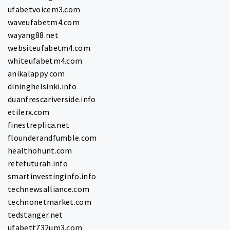
ufabetvoicem3.com
waveufabetm4.com
wayang88.net
websiteufabetm4.com
whiteufabetm4.com
anikalappy.com
dininghelsinki.info
duanfrescariverside.info
etilerx.com
finestreplica.net
flounderandfumble.com
healthohunt.com
retefuturah.info
smartinvestinginfo.info
technewsalliance.com
technonetmarket.com
tedstanger.net
ufabett732um3.com