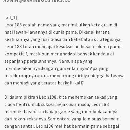
ADMIN@BRAINBOOSTERS.CO
[ad_1]
Leon188 adalah nama yang menimbulkan ketakutan di
hati lawan-lawannya di dunia game. Dikenal karena
keahliannya yang luar biasa dan kehebatan strategisnya,
Leon188 telah mencapai kesuksesan besar di dunia game
kompetitif, meskipun menghadapi banyak kendala di
sepanjang perjalanannya. Namun apa yang
membedakannya dengan gamer lainnya? Apa yang
mendorongnya untuk mendorong dirinya hingga batasnya
dan menjadi yang teratas berkali-kali?
Di dalam pikiran Leon188, kita menemukan tekad yang
tiada henti untuk sukses. Sejak usia muda, Leon188
memiliki hasrat terhadap game yang membedakannya
dari rekan-rekannya. Sementara yang lain puas bermain
dengan santai, Leon188 melihat bermain game sebagai