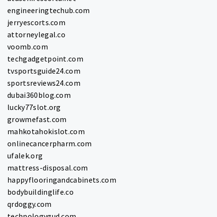
engineeringtechub.com
jerryescorts.com
attorneylegal.co
voomb.com
techgadgetpoint.com
tvsportsguide24.com
sportsreviews24.com
dubai360blog.com
lucky77slot.org
growmefast.com
mahkotahokislot.com
onlinecancerpharm.com
ufalek.org
mattress-disposal.com
happyflooringandcabinets.com
bodybuildinglife.co
qrdoggy.com
technologygud.com