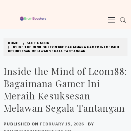
Skip
to
Primary
content
Menu
SLOT PG SOFT GACOR MALAM INI, COBA
Mainkan slot gacor PG Soft X500 malam ini dengan deposit dana untuk peluang
SLOT X500 DENGAN DEPOSIT DANA
maxwin. Kesempatan besar untuk menang setiap saat.
HOME
SLOT GACOR
INSIDE THE MIND OF LEON188: BAGAIMANA GAMER INI MERAIH
KESUKSESAN MELAWAN SEGALA TANTANGAN
Inside the Mind of Leon188:
Bagaimana Gamer Ini
Meraih Kesuksesan
Melawan Segala Tantangan
PUBLISHED ON
FEBRUARY 15, 2026
BY