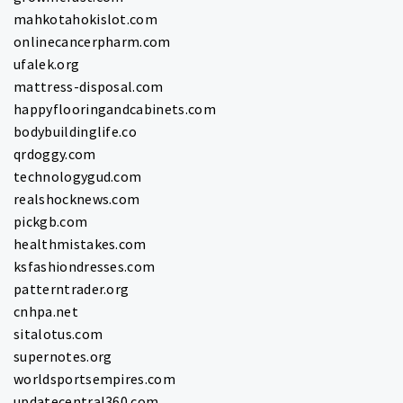
mahkotahokislot.com
onlinecancerpharm.com
ufalek.org
mattress-disposal.com
happyflooringandcabinets.com
bodybuildinglife.co
qrdoggy.com
technologygud.com
realshocknews.com
pickgb.com
healthmistakes.com
ksfashiondresses.com
patterntrader.org
cnhpa.net
sitalotus.com
supernotes.org
worldsportsempires.com
updatecentral360.com