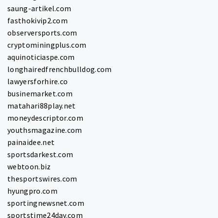
saung-artikel.com
fasthokivip2.com
observersports.com
cryptominingplus.com
aquinoticiaspe.com
longhairedfrenchbulldog.com
lawyersforhire.co
businemarket.com
matahari88play.net
moneydescriptor.com
youthsmagazine.com
painaidee.net
sportsdarkest.com
webtoon.biz
thesportswires.com
hyungpro.com
sportingnewsnet.com
sportstime24day.com