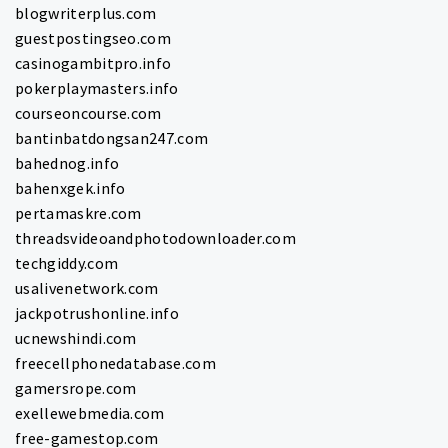
blogwriterplus.com
guestpostingseo.com
casinogambitpro.info
pokerplaymasters.info
courseoncourse.com
bantinbatdongsan247.com
bahednog.info
bahenxgek.info
pertamaskre.com
threadsvideoandphotodownloader.com
techgiddy.com
usalivenetwork.com
jackpotrushonline.info
ucnewshindi.com
freecellphonedatabase.com
gamersrope.com
exellewebmedia.com
free-gamestop.com