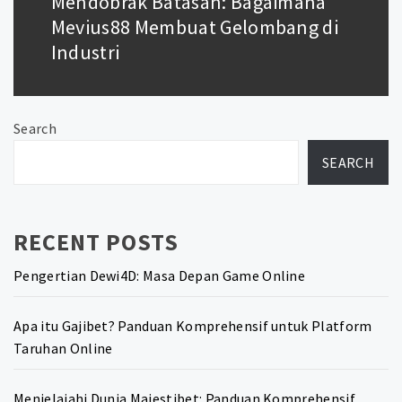
Mendobrak Batasan: Bagaimana
post:
Mevius88 Membuat Gelombang di
Industri
Search
SEARCH
RECENT POSTS
Pengertian Dewi4D: Masa Depan Game Online
Apa itu Gajibet? Panduan Komprehensif untuk Platform
Taruhan Online
Menjelajahi Dunia Majestibet: Panduan Komprehensif