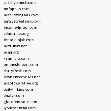
catchycrunch.com
nofaphub.com
nefertitingalls.com
patsyscreations.com
income4proof.com
educaritas.org
lensajelajah.com
betflik09.net
ncaq.org
xenmicro.com
onlineshopera.com
dartyfresh.com
lewisenterprises.net
pcsoftwarefree.org
dailylinking.com
dnafyx.com
giocolenuvole.com
iyouessential.com