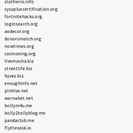
slotherio.info
cysapluscertification.org
fortnitehacks.org
loginsearch.org
aodecor.org
donorsmatch.org
nowtimes.org
casinoeing.org
livemocha.biz
streetlife.biz
hyves.biz
enoughinfo.net
pinhive.net
warnabet.net
bollym4u.me
bolly2tollyblog.me
pandaclub.me
flyttevask.io