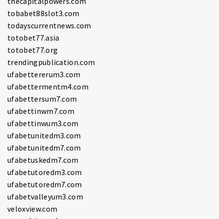
thecapitalpowers.com
tobabet88slot3.com
todayscurrentnews.com
totobet77.asia
totobet77.org
trendingpublication.com
ufabettererum3.com
ufabettermentm4.com
ufabettersum7.com
ufabettinwm7.com
ufabettinwum3.com
ufabetunitedm3.com
ufabetunitedm7.com
ufabetuskedm7.com
ufabetutoredm3.com
ufabetutoredm7.com
ufabetvalleyum3.com
veloxview.com