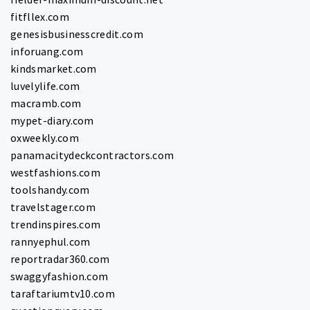
fitfllex.com
genesisbusinesscredit.com
inforuang.com
kindsmarket.com
luvelylife.com
macramb.com
mypet-diary.com
oxweekly.com
panamacitydeckcontractors.com
westfashions.com
toolshandy.com
travelstager.com
trendinspires.com
rannyephul.com
reportradar360.com
swaggyfashion.com
taraftariumtv10.com