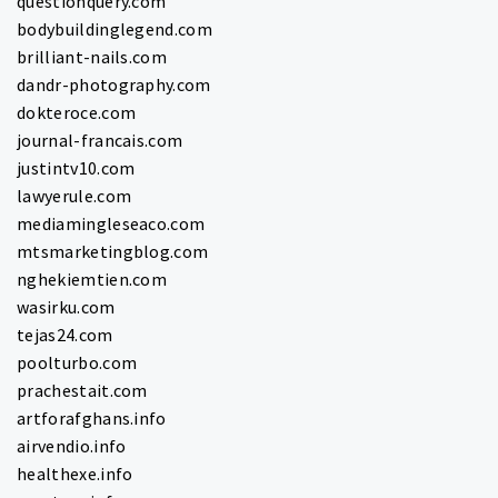
questionquery.com
bodybuildinglegend.com
brilliant-nails.com
dandr-photography.com
dokteroce.com
journal-francais.com
justintv10.com
lawyerule.com
mediamingleseaco.com
mtsmarketingblog.com
nghekiemtien.com
wasirku.com
tejas24.com
poolturbo.com
prachestait.com
artforafghans.info
airvendio.info
healthexe.info