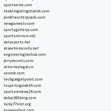
sporteslive.com
theblingblingshields.com
pinkfrenchtipnails.com
newgamestv.com
sportsgallerys.com
sportsmirrors.net
datasports.net
atasehirescortu.net
engineeringtechub.com
jerryescorts.com
attorneylegal.co
voomb.com
techgadgetpoint.com
tvsportsguide24.com
sportsreviews24.com
dubai360blog.com
lucky77slot.org
growmefast.com