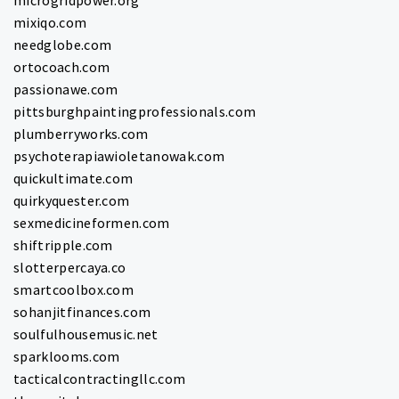
microgridpower.org
mixiqo.com
needglobe.com
ortocoach.com
passionawe.com
pittsburghpaintingprofessionals.com
plumberryworks.com
psychoterapiawioletanowak.com
quickultimate.com
quirkyquester.com
sexmedicineformen.com
shiftripple.com
slotterpercaya.co
smartcoolbox.com
sohanjitfinances.com
soulfulhousemusic.net
sparklooms.com
tacticalcontractingllc.com