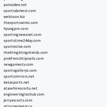
painaidee.net
sportsdarkest.com
webtoon.biz
thesportswires.com
hyungpro.com
sportingnewsnet.com
sportstime24day.com
sporteslive.com
theblingblingshields.com
pinkfrenchtipnails.com
newgamestv.com
sportsgallerys.com
sportsmirrors.net
datasports.net
atasehirescortu.net
engineeringtechub.com
jerryescorts.com
attorneylegal.co