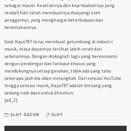
sebagai musisi. Keasliannya dan kepribadiannya yang
rendah hati telah membuatnya disayangi oleh
penggemar, yang menghargai keterbukaan dan
kerentanannya.
Saat Kaya787 terus membuat gelombang di industri
musik, masa depannya terlihat lebih cerah dari
sebelumnya. Dengan diskografi lagu yang beresonansi
dengan pendengar dan fanbase khusus yang
mendukungnya setiap gerakan, tidak ada yang tahu
seberapa jauh dia akan melangkah. Dari sensasi YouTube
hingga sensasi musik, Kaya787 adalah bintang yang
sedang naik daun untuk ditonton.
[ad_2]
SLOT GACOR
SLOT
Post