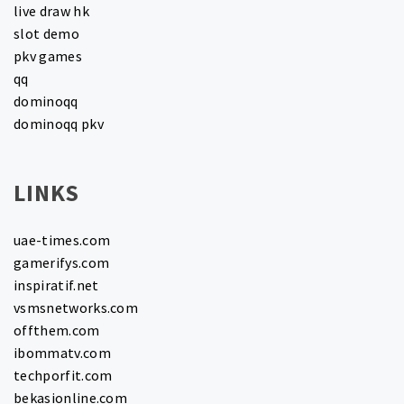
live draw hk
slot demo
pkv games
qq
dominoqq
dominoqq pkv
LINKS
uae-times.com
gamerifys.com
inspiratif.net
vsmsnetworks.com
offthem.com
ibommatv.com
techporfit.com
bekasionline.com