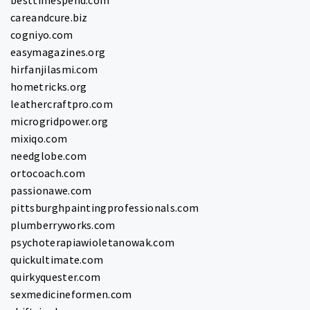
besttimespend.com
careandcure.biz
cogniyo.com
easymagazines.org
hirfanjilasmi.com
hometricks.org
leathercraftpro.com
microgridpower.org
mixiqo.com
needglobe.com
ortocoach.com
passionawe.com
pittsburghpaintingprofessionals.com
plumberryworks.com
psychoterapiawioletanowak.com
quickultimate.com
quirkyquester.com
sexmedicineformen.com