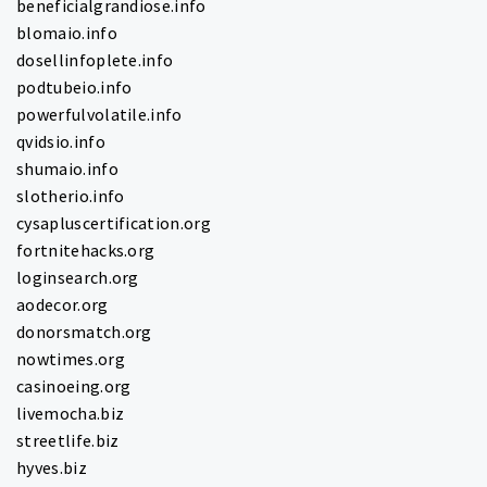
beneficialgrandiose.info
blomaio.info
dosellinfoplete.info
podtubeio.info
powerfulvolatile.info
qvidsio.info
shumaio.info
slotherio.info
cysapluscertification.org
fortnitehacks.org
loginsearch.org
aodecor.org
donorsmatch.org
nowtimes.org
casinoeing.org
livemocha.biz
streetlife.biz
hyves.biz