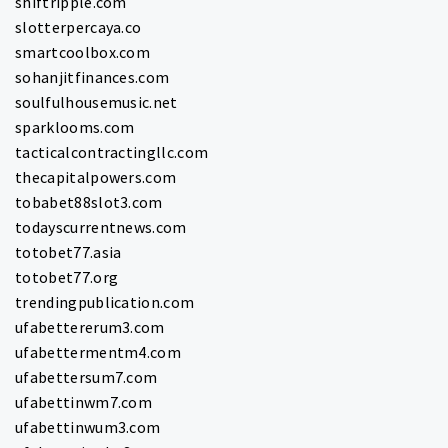
shiftripple.com
slotterpercaya.co
smartcoolbox.com
sohanjitfinances.com
soulfulhousemusic.net
sparklooms.com
tacticalcontractingllc.com
thecapitalpowers.com
tobabet88slot3.com
todayscurrentnews.com
totobet77.asia
totobet77.org
trendingpublication.com
ufabettererum3.com
ufabettermentm4.com
ufabettersum7.com
ufabettinwm7.com
ufabettinwum3.com