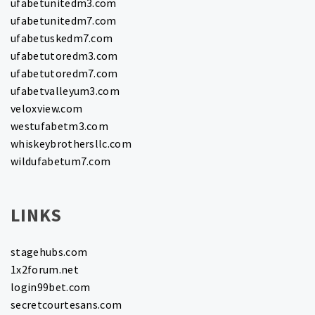
ufabetunitedm3.com
ufabetunitedm7.com
ufabetuskedm7.com
ufabetutoredm3.com
ufabetutoredm7.com
ufabetvalleyum3.com
veloxview.com
westufabetm3.com
whiskeybrothersllc.com
wildufabetum7.com
LINKS
stagehubs.com
1x2forum.net
login99bet.com
secretcourtesans.com