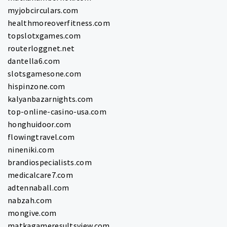
myjobcirculars.com
healthmoreoverfitness.com
topslotxgames.com
routerloggnet.net
dantella6.com
slotsgamesone.com
hispinzone.com
kalyanbazarnights.com
top-online-casino-usa.com
honghuidoor.com
flowingtravel.com
nineniki.com
brandiospecialists.com
medicalcare7.com
adtennaball.com
nabzah.com
mongive.com
matkagameresultsview.com