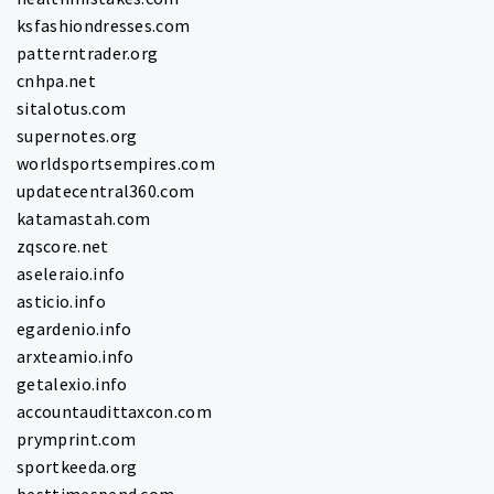
ksfashiondresses.com
patterntrader.org
cnhpa.net
sitalotus.com
supernotes.org
worldsportsempires.com
updatecentral360.com
katamastah.com
zqscore.net
aseleraio.info
asticio.info
egardenio.info
arxteamio.info
getalexio.info
accountaudittaxcon.com
prymprint.com
sportkeeda.org