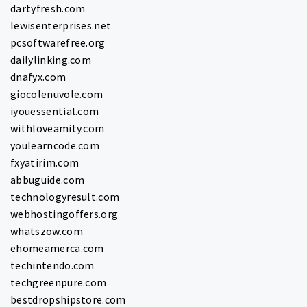
dartyfresh.com
lewisenterprises.net
pcsoftwarefree.org
dailylinking.com
dnafyx.com
giocolenuvole.com
iyouessential.com
withloveamity.com
youlearncode.com
fxyatirim.com
abbuguide.com
technologyresult.com
webhostingoffers.org
whatszow.com
ehomeamerca.com
techintendo.com
techgreenpure.com
bestdropshipstore.com