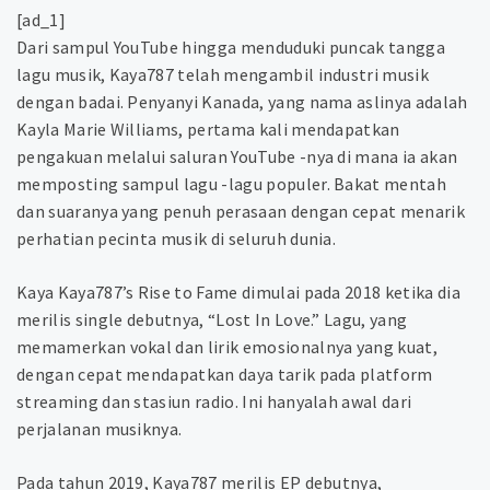
[ad_1]
Dari sampul YouTube hingga menduduki puncak tangga
lagu musik, Kaya787 telah mengambil industri musik
dengan badai. Penyanyi Kanada, yang nama aslinya adalah
Kayla Marie Williams, pertama kali mendapatkan
pengakuan melalui saluran YouTube -nya di mana ia akan
memposting sampul lagu -lagu populer. Bakat mentah
dan suaranya yang penuh perasaan dengan cepat menarik
perhatian pecinta musik di seluruh dunia.
Kaya Kaya787’s Rise to Fame dimulai pada 2018 ketika dia
merilis single debutnya, “Lost In Love.” Lagu, yang
memamerkan vokal dan lirik emosionalnya yang kuat,
dengan cepat mendapatkan daya tarik pada platform
streaming dan stasiun radio. Ini hanyalah awal dari
perjalanan musiknya.
Pada tahun 2019, Kaya787 merilis EP debutnya,