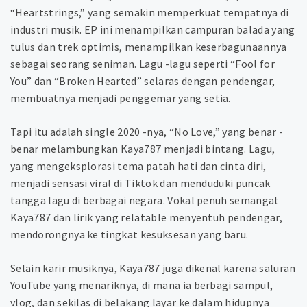
“Heartstrings,” yang semakin memperkuat tempatnya di
industri musik. EP ini menampilkan campuran balada yang
tulus dan trek optimis, menampilkan keserbagunaannya
sebagai seorang seniman. Lagu -lagu seperti “Fool for
You” dan “Broken Hearted” selaras dengan pendengar,
membuatnya menjadi penggemar yang setia.
Tapi itu adalah single 2020 -nya, “No Love,” yang benar -
benar melambungkan Kaya787 menjadi bintang. Lagu,
yang mengeksplorasi tema patah hati dan cinta diri,
menjadi sensasi viral di Tiktok dan menduduki puncak
tangga lagu di berbagai negara. Vokal penuh semangat
Kaya787 dan lirik yang relatable menyentuh pendengar,
mendorongnya ke tingkat kesuksesan yang baru.
Selain karir musiknya, Kaya787 juga dikenal karena saluran
YouTube yang menariknya, di mana ia berbagi sampul,
vlog, dan sekilas di belakang layar ke dalam hidupnya