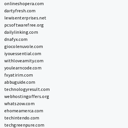
onlineshopera.com
dartyfresh.com
lewisenterprises.net
pcsoftwarefree.org
dailylinking.com
dnafyx.com
giocolenuvole.com
iyouessential.com
withloveamity.com
youlearncode.com
fxyatirim.com
abbuguide.com
technologyresult.com
webhostingoffers.org
whatszow.com
ehomeamerca.com
techintendo.com
techgreenpure.com