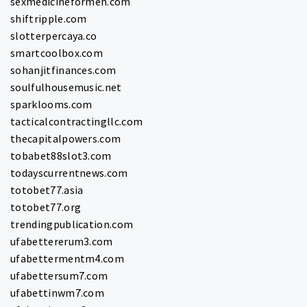
sexmedicineformen.com
shiftripple.com
slotterpercaya.co
smartcoolbox.com
sohanjitfinances.com
soulfulhousemusic.net
sparklooms.com
tacticalcontractingllc.com
thecapitalpowers.com
tobabet88slot3.com
todayscurrentnews.com
totobet77.asia
totobet77.org
trendingpublication.com
ufabettererum3.com
ufabettermentm4.com
ufabettersum7.com
ufabettinwm7.com