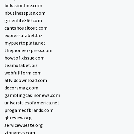
bekasionline.com
nbusinessplan.com
greenlife360.com
cantshoutitout.com
expressufabet.biz
mypuertoplata.net
thepioneerxpress.com
howtofixissue.com
teamufabet.biz
webfullform.com
allviddownload.com
decorsmag.com
gamblingcasinonews.com
universitiesofamerica.net
progameofbrands.com
qbreview.org
servicewueste.org
zippyrevs.com