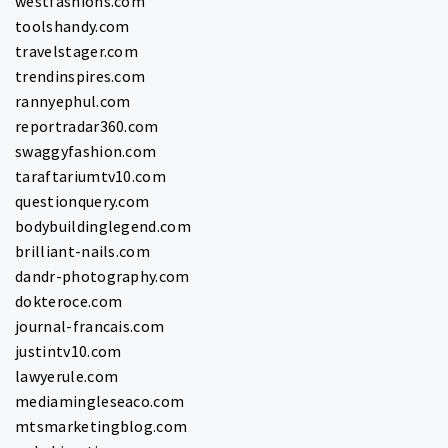
westfashions.com
toolshandy.com
travelstager.com
trendinspires.com
rannyephul.com
reportradar360.com
swaggyfashion.com
taraftariumtv10.com
questionquery.com
bodybuildinglegend.com
brilliant-nails.com
dandr-photography.com
dokteroce.com
journal-francais.com
justintv10.com
lawyerule.com
mediamingleseaco.com
mtsmarketingblog.com