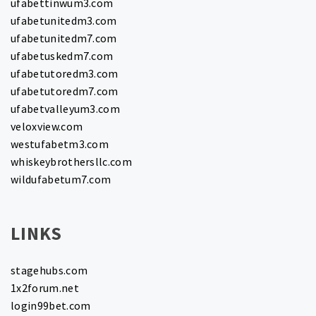
ufabettinwum3.com
ufabetunitedm3.com
ufabetunitedm7.com
ufabetuskedm7.com
ufabetutoredm3.com
ufabetutoredm7.com
ufabetvalleyum3.com
veloxview.com
westufabetm3.com
whiskeybrothersllc.com
wildufabetum7.com
LINKS
stagehubs.com
1x2forum.net
login99bet.com