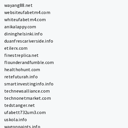
wayang88.net
websiteufabetm4.com
whiteufabetm4.com
anikalappy.com
dininghelsinki.info
duanfrescariverside.info
etilerx.com
finestreplica.net
flounderandfumble.com
healthohunt.com
retefuturah.info
smartinvestinginfo.info
technewsalliance.com
technonetmarket.com
tedstanger.net
ufabett732um3.com
uskola.info
wagonpaints.info