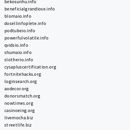
bekosunhu.info
beneficialgrandiose.info
blomaio.info
dosellinfoplete.info
podtubeio.info
powerfulvolatile.info
qvidsio.info
shumaio.info
slotherio.info
cysapluscertification.org
fortnitehacks.org
loginsearch.org
aodecor.org
donorsmatch.org
nowtimes.org
casinoeing.org
livemocha.biz
streetlife.biz