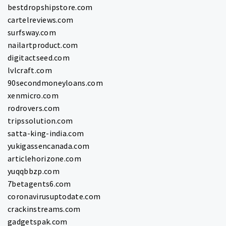
bestdropshipstore.com
cartelreviews.com
surfsway.com
nailartproduct.com
digitactseed.com
lvlcraft.com
90secondmoneyloans.com
xenmicro.com
rodrovers.com
tripssolution.com
satta-king-india.com
yukigassencanada.com
articlehorizone.com
yuqqbbzp.com
7betagents6.com
coronavirusuptodate.com
crackinstreams.com
gadgetspak.com