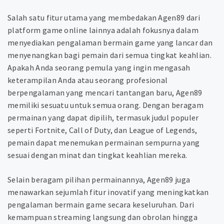
Salah satu fitur utama yang membedakan Agen89 dari
platform game online lainnya adalah fokusnya dalam
menyediakan pengalaman bermain game yang lancar dan
menyenangkan bagi pemain dari semua tingkat keahlian.
Apakah Anda seorang pemula yang ingin mengasah
keterampilan Anda atau seorang profesional
berpengalaman yang mencari tantangan baru, Agen89
memiliki sesuatu untuk semua orang. Dengan beragam
permainan yang dapat dipilih, termasuk judul populer
seperti Fortnite, Call of Duty, dan League of Legends,
pemain dapat menemukan permainan sempurna yang
sesuai dengan minat dan tingkat keahlian mereka.
Selain beragam pilihan permainannya, Agen89 juga
menawarkan sejumlah fitur inovatif yang meningkatkan
pengalaman bermain game secara keseluruhan. Dari
kemampuan streaming langsung dan obrolan hingga