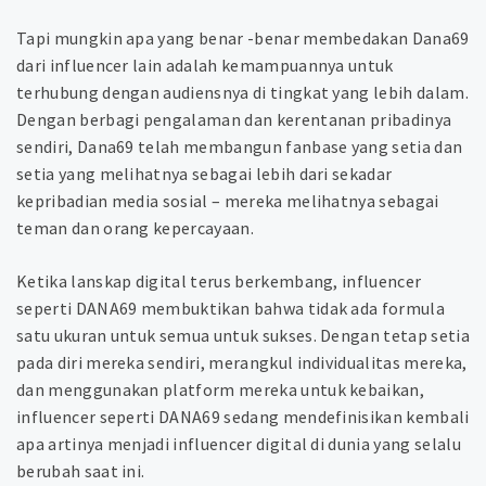
Tapi mungkin apa yang benar -benar membedakan Dana69
dari influencer lain adalah kemampuannya untuk
terhubung dengan audiensnya di tingkat yang lebih dalam.
Dengan berbagi pengalaman dan kerentanan pribadinya
sendiri, Dana69 telah membangun fanbase yang setia dan
setia yang melihatnya sebagai lebih dari sekadar
kepribadian media sosial – mereka melihatnya sebagai
teman dan orang kepercayaan.
Ketika lanskap digital terus berkembang, influencer
seperti DANA69 membuktikan bahwa tidak ada formula
satu ukuran untuk semua untuk sukses. Dengan tetap setia
pada diri mereka sendiri, merangkul individualitas mereka,
dan menggunakan platform mereka untuk kebaikan,
influencer seperti DANA69 sedang mendefinisikan kembali
apa artinya menjadi influencer digital di dunia yang selalu
berubah saat ini.