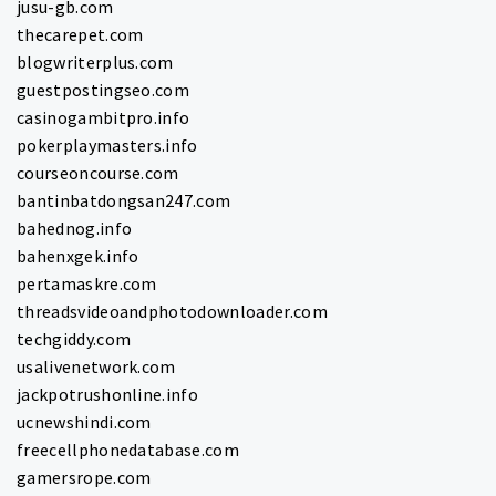
jusu-gb.com
thecarepet.com
blogwriterplus.com
guestpostingseo.com
casinogambitpro.info
pokerplaymasters.info
courseoncourse.com
bantinbatdongsan247.com
bahednog.info
bahenxgek.info
pertamaskre.com
threadsvideoandphotodownloader.com
techgiddy.com
usalivenetwork.com
jackpotrushonline.info
ucnewshindi.com
freecellphonedatabase.com
gamersrope.com