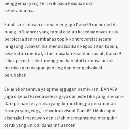
penggemar yang tertarik pada keaslian dan
keberaniannya.
Salah satu alasan utama mengapa Dana69 menonjol di
ruang influencer yang ramai adalah kesediaannya untuk
berbicara dan membahas topik kontroversial secara
langsung. Apakah dia mendiskusikan kepositifan tubuh,
kesehatan mental, atau masalah keadilan sosial, Dana69
tidak pernah takut menggunakan platformnya untuk
memicu percakapan penting dan mengadvokasi
perubahan.
Selain kontennya yang menggugah pemikiran, DANA69
juga dikenal karena selera gaya dan estetika yang menarik.
Dari pilihan fesyennya yang berani hingga penampilan
riasnya yang edgy, kehadiran visual Dana69 tidak dapat
disangkal menawan dan telah membantunya mengukir
ceruk yang unik di dunia influencer.