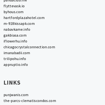
pandaclub.me
flyttevask.io
byhous.com
hartfordplazahotel.com
m-918kissapk.com
nabavkame.info
gakbiasa.com
iflowerhu.info
chicagocrystalconnection.com
imanabadii.com
trilipohu.info
appruptio.info
LINKS
punjwanis.com
the-parcs-clematiscondos.com