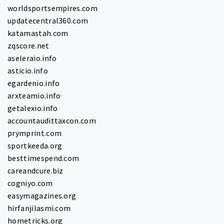
worldsportsempires.com
updatecentral360.com
katamastah.com
zqscore.net
aseleraio.info
asticio.info
egardenio.info
arxteamio.info
getalexio.info
accountaudittaxcon.com
prymprint.com
sportkeeda.org
besttimespend.com
careandcure.biz
cogniyo.com
easymagazines.org
hirfanjilasmi.com
hometricks.org