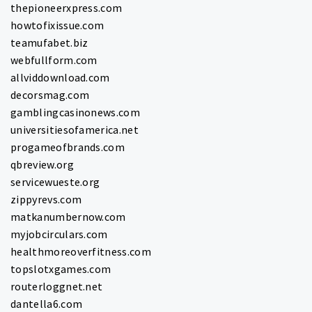
thepioneerxpress.com
howtofixissue.com
teamufabet.biz
webfullform.com
allviddownload.com
decorsmag.com
gamblingcasinonews.com
universitiesofamerica.net
progameofbrands.com
qbreview.org
servicewueste.org
zippyrevs.com
matkanumbernow.com
myjobcirculars.com
healthmoreoverfitness.com
topslotxgames.com
routerloggnet.net
dantella6.com