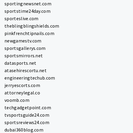
sportingnewsnet.com
sportstime24day.com
sporteslive.com
theblingblingshields.com
pinkfrenchtipnails.com
newgamestv.com
sportsgallerys.com
sportsmirrors.net
datasports.net
atasehirescortu.net
engineeringtechub.com
jerryescorts.com
attorneylegal.co
voomb.com
techgadgetpoint.com
tvsportsguide24.com
sportsreviews24.com
dubai360blog.com