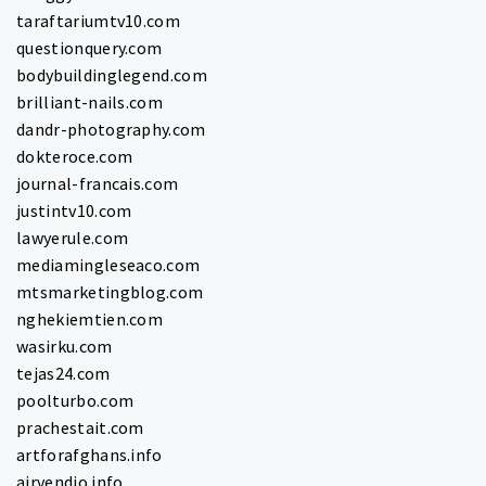
taraftariumtv10.com
questionquery.com
bodybuildinglegend.com
brilliant-nails.com
dandr-photography.com
dokteroce.com
journal-francais.com
justintv10.com
lawyerule.com
mediamingleseaco.com
mtsmarketingblog.com
nghekiemtien.com
wasirku.com
tejas24.com
poolturbo.com
prachestait.com
artforafghans.info
airvendio.info