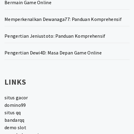
Bermain Game Online
Memperkenalkan Dewanaga77: Panduan Komprehensif
Pengertian Jeniustoto: Panduan Komprehensif
Pengertian Dewi4D: Masa Depan Game Online
LINKS
situs gacor
domino99
situs qq
bandarqq
demo slot