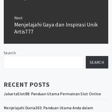
Next
Menjelajahi Gaya dan Inspirasi Unik
Next
post:
Artis777
Search
SEARCH
RECENT POSTS
JakartaSlot88: Panduan Utama Permainan Slot Online
Menjelajahi Dunia303: Panduan Utama Anda dalam