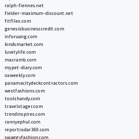
ralph-fiennes.net
fielder-maximum-discount.net
fitfllex.com
genesisbusinesscredit.com
inforuang.com
kindsmarket.com
luvelylife.com
macramb.com
mypet-diary.com
oxweekly.com
panamacitydeckcontractors.com
westfashions.com
toolshandy.com
travelstager.com
trendinspires.com
rannyephul.com
reportradar360.com
swaggyfashion.com