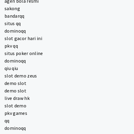
agen bola resmi
sakong
bandarqq
situs qq
dominoqq
slot gacor hari ini
pkv qq
situs poker online
dominoqq
qiu qiu
slot demo zeus
demo slot
demo slot
live draw hk
slot demo
pkv games
qq
dominoqq