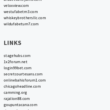
veloxview.com
westufabetm3.com
whiskeybrothersllc.com
wildufabetum7.com
LINKS
stagehubs.com
1x2forum.net
login99bet.com
secretcourtesans.com
onlinebahisforum1.com
chicagoheadline.com
camming.org
rajalion88.com
goupuntacana.com