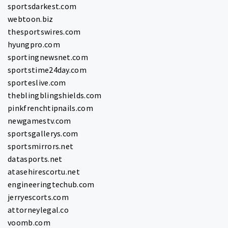
sportsdarkest.com
webtoon.biz
thesportswires.com
hyungpro.com
sportingnewsnet.com
sportstime24day.com
sporteslive.com
theblingblingshields.com
pinkfrenchtipnails.com
newgamestv.com
sportsgallerys.com
sportsmirrors.net
datasports.net
atasehirescortu.net
engineeringtechub.com
jerryescorts.com
attorneylegal.co
voomb.com