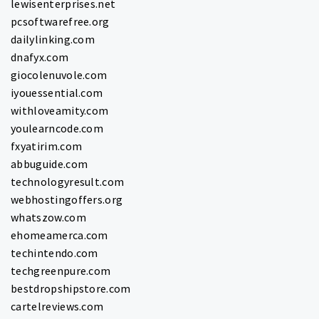
lewisenterprises.net
pcsoftwarefree.org
dailylinking.com
dnafyx.com
giocolenuvole.com
iyouessential.com
withloveamity.com
youlearncode.com
fxyatirim.com
abbuguide.com
technologyresult.com
webhostingoffers.org
whatszow.com
ehomeamerca.com
techintendo.com
techgreenpure.com
bestdropshipstore.com
cartelreviews.com