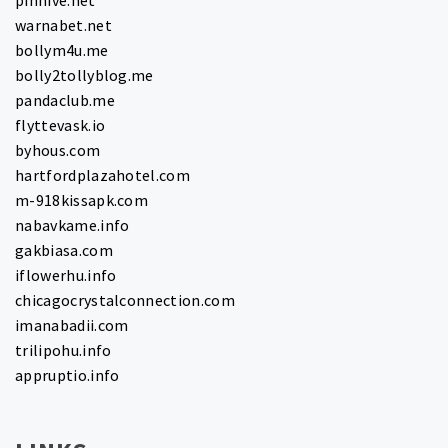
pinhive.net
warnabet.net
bollym4u.me
bolly2tollyblog.me
pandaclub.me
flyttevask.io
byhous.com
hartfordplazahotel.com
m-918kissapk.com
nabavkame.info
gakbiasa.com
iflowerhu.info
chicagocrystalconnection.com
imanabadii.com
trilipohu.info
appruptio.info