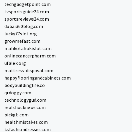
techgadgetpoint.com
tvsportsguide24.com
sportsreviews24.com
dubai360blog.com
lucky77slot.org
growmefast.com
mahkotahokislot.com
onlinecancerpharm.com
ufalek.org
mattress-disposal.com
happyflooringandcabinets.com
bodybuildinglife.co
qrdoggy.com
technologygud.com
realshocknews.com
pickgb.com
healthmistakes.com
ksfashiondresses.com