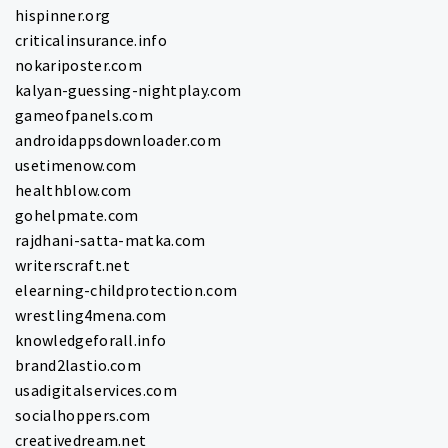
hispinner.org
criticalinsurance.info
nokariposter.com
kalyan-guessing-nightplay.com
gameofpanels.com
androidappsdownloader.com
usetimenow.com
healthblow.com
gohelpmate.com
rajdhani-satta-matka.com
writerscraft.net
elearning-childprotection.com
wrestling4mena.com
knowledgeforall.info
brand2lastio.com
usadigitalservices.com
socialhoppers.com
creativedream.net