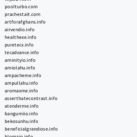
poolturbo.com
prachestait.com
artforafghans.info
airvendio.info
healthexe.info
puretecx.info
tecadvance.info
aminityio.info
amiolahu.info
ampacheme.info
ampullahu.info
aromaxme.info
asserthatecontrast.info
atenderme.info
bangumiio.info
bekosunhu.info
beneficialgrandiose.info
blomaio.info