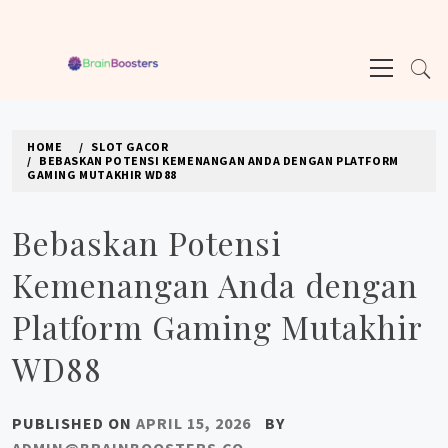
Skip
to
Primary
content
Menu
SLOT PG SOFT GACOR MALAM INI, COBA
Mainkan slot gacor PG Soft X500 malam ini dengan deposit dana untuk peluang
SLOT X500 DENGAN DEPOSIT DANA
maxwin. Kesempatan besar untuk menang setiap saat.
HOME
SLOT GACOR
BEBASKAN POTENSI KEMENANGAN ANDA DENGAN PLATFORM
GAMING MUTAKHIR WD88
Bebaskan Potensi
Kemenangan Anda dengan
Platform Gaming Mutakhir
WD88
PUBLISHED ON
APRIL 15, 2026
BY