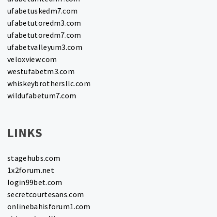
ufabetuskedm7.com
ufabetutoredm3.com
ufabetutoredm7.com
ufabetvalleyum3.com
veloxview.com
westufabetm3.com
whiskeybrothersllc.com
wildufabetum7.com
LINKS
stagehubs.com
1x2forum.net
login99bet.com
secretcourtesans.com
onlinebahisforum1.com