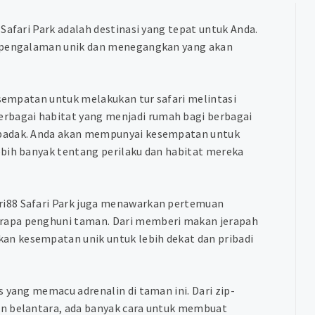
Safari Park adalah destinasi yang tepat untuk Anda.
an pengalaman unik dan menegangkan yang akan
kesempatan untuk melakukan tur safari melintasi
rbagai habitat yang menjadi rumah bagi berbagai
n badak. Anda akan mempunyai kesempatan untuk
ebih banyak tentang perilaku dan habitat mereka
ri88 Safari Park juga menawarkan pertemuan
erapa penghuni taman. Dari memberi makan jerapah
an kesempatan unik untuk lebih dekat dan pribadi
s yang memacu adrenalin di taman ini. Dari zip-
an belantara, ada banyak cara untuk membuat