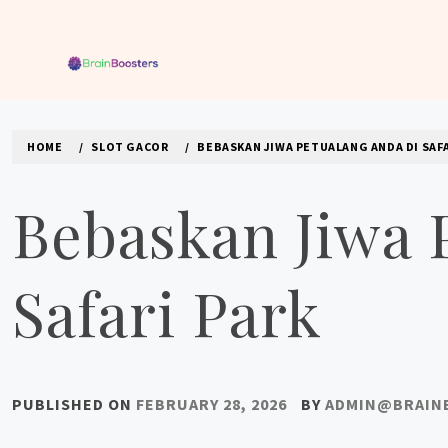
Skip
to
content
SLOT PG SOFT GACOR M
Mainkan slot gacor PG Soft X500 malam ini dengan deposit 
DANA
HOME
SLOT GACOR
BEBASKAN JIWA PETUALANG ANDA DI SAFA
Bebaskan Jiwa 
Safari Park
PUBLISHED ON
FEBRUARY 28, 2026
BY
ADMIN@BRAIN