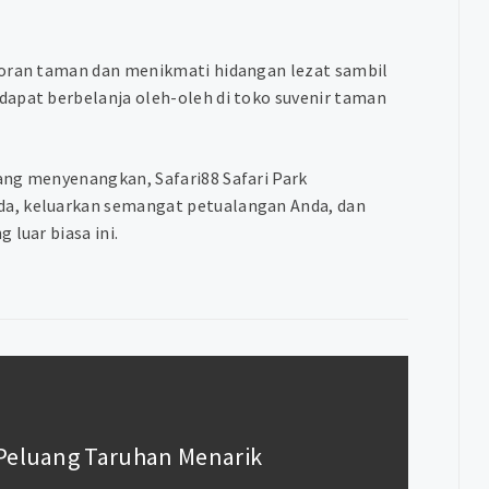
storan taman dan menikmati hidangan lezat sambil
dapat berbelanja oleh-oleh di toko suvenir taman
ang menyenangkan, Safari88 Safari Park
da, keluarkan semangat petualangan Anda, dan
 luar biasa ini.
 Peluang Taruhan Menarik