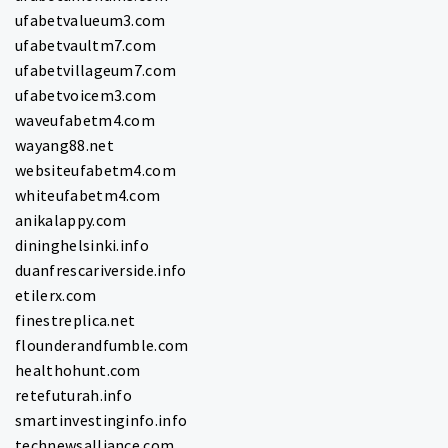
ufabetvalueum3.com
ufabetvaultm7.com
ufabetvillageum7.com
ufabetvoicem3.com
waveufabetm4.com
wayang88.net
websiteufabetm4.com
whiteufabetm4.com
anikalappy.com
dininghelsinki.info
duanfrescariverside.info
etilerx.com
finestreplica.net
flounderandfumble.com
healthohunt.com
retefuturah.info
smartinvestinginfo.info
technewsalliance.com