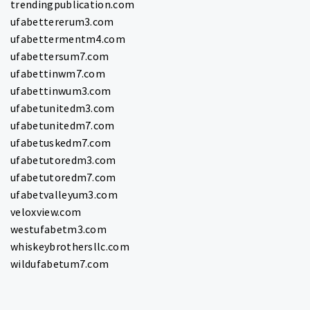
trendingpublication.com
ufabettererum3.com
ufabettermentm4.com
ufabettersum7.com
ufabettinwm7.com
ufabettinwum3.com
ufabetunitedm3.com
ufabetunitedm7.com
ufabetuskedm7.com
ufabetutoredm3.com
ufabetutoredm7.com
ufabetvalleyum3.com
veloxview.com
westufabetm3.com
whiskeybrothersllc.com
wildufabetum7.com