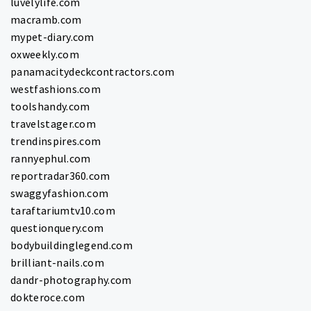
luvelylife.com
macramb.com
mypet-diary.com
oxweekly.com
panamacitydeckcontractors.com
westfashions.com
toolshandy.com
travelstager.com
trendinspires.com
rannyephul.com
reportradar360.com
swaggyfashion.com
taraftariumtv10.com
questionquery.com
bodybuildinglegend.com
brilliant-nails.com
dandr-photography.com
dokteroce.com