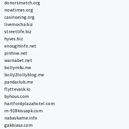
donorsmatch.org
nowtimes.org
casinoeing.org
livemocha.biz
streetlife.biz
hyves.biz
enoughinfo.net
pinhive.net
warnabet.net
bollym4u.me
bolly2tollyblog.me
pandaclub.me
flyttevask.io
byhous.com
hartfordplazahotel.com
m-918kissapk.com
nabavkame.info
gakbiasa.com