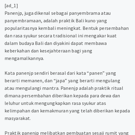
[ad_1]
Panenjp, juga dikenal sebagai panyembrama atau
panyembramaan, adalah praktik Bali kuno yang
popularitasnya kembali meningkat. Bentuk persembahan
dan rasa syukur secara tradisional ini mengakar kuat
dalam budaya Bali dan diyakini dapat membawa
keberkahan dan kesejahteraan bagi yang
mengamalkannya.
Kata panenjp sendiri berasal dari kata “panen” yang
berarti memanen, dan “japa” yang berarti mengulang
atau mengulangi mantra. Panenjp adalah praktik ritual
dimana persembahan diberikan kepada para dewa dan
leluhur untuk mengungkapkan rasa syukur atas
kelimpahan dan kemakmuran yang telah diberikan kepada
masyarakat.
Praktik panenjp melibatkan pembuatan sesaji rumit yang