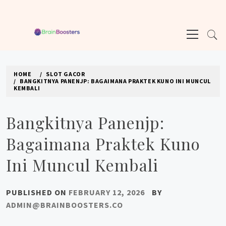
Skip
to
Primary
content
Menu
SLOT PG SOFT GACOR MALAM INI, COBA
Mainkan slot gacor PG Soft X500 malam ini dengan deposit dana untuk peluang
SLOT X500 DENGAN DEPOSIT DANA
maxwin. Kesempatan besar untuk menang setiap saat.
HOME
SLOT GACOR
BANGKITNYA PANENJP: BAGAIMANA PRAKTEK KUNO INI MUNCUL
KEMBALI
Bangkitnya Panenjp:
Bagaimana Praktek Kuno
Ini Muncul Kembali
PUBLISHED ON
FEBRUARY 12, 2026
BY
ADMIN@BRAINBOOSTERS.CO