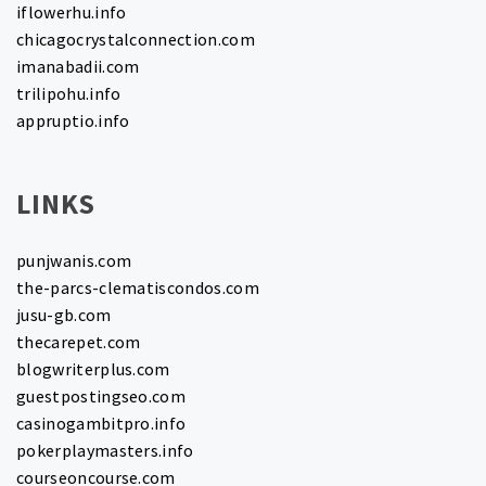
iflowerhu.info
chicagocrystalconnection.com
imanabadii.com
trilipohu.info
appruptio.info
LINKS
punjwanis.com
the-parcs-clematiscondos.com
jusu-gb.com
thecarepet.com
blogwriterplus.com
guestpostingseo.com
casinogambitpro.info
pokerplaymasters.info
courseoncourse.com