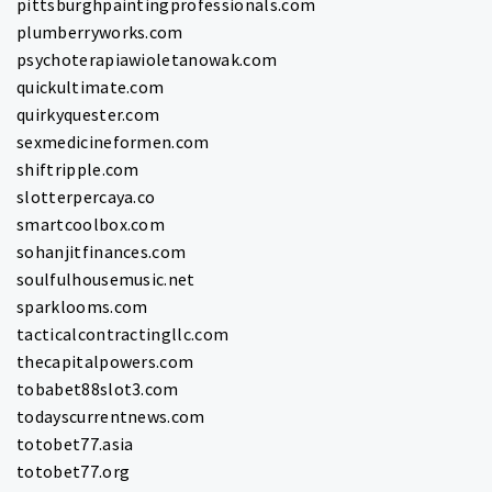
pittsburghpaintingprofessionals.com
plumberryworks.com
psychoterapiawioletanowak.com
quickultimate.com
quirkyquester.com
sexmedicineformen.com
shiftripple.com
slotterpercaya.co
smartcoolbox.com
sohanjitfinances.com
soulfulhousemusic.net
sparklooms.com
tacticalcontractingllc.com
thecapitalpowers.com
tobabet88slot3.com
todayscurrentnews.com
totobet77.asia
totobet77.org