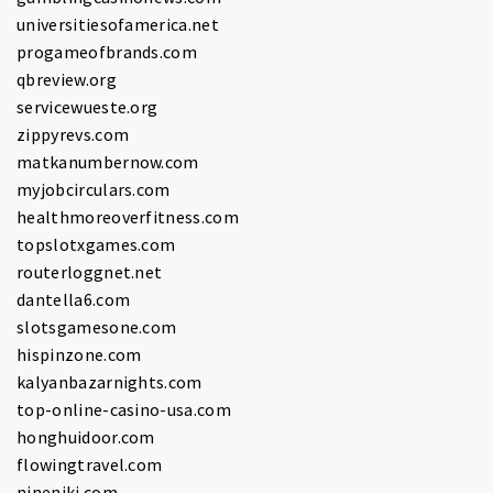
universitiesofamerica.net
progameofbrands.com
qbreview.org
servicewueste.org
zippyrevs.com
matkanumbernow.com
myjobcirculars.com
healthmoreoverfitness.com
topslotxgames.com
routerloggnet.net
dantella6.com
slotsgamesone.com
hispinzone.com
kalyanbazarnights.com
top-online-casino-usa.com
honghuidoor.com
flowingtravel.com
nineniki.com