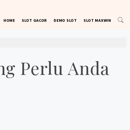
HOME
SLOT GACOR
DEMO SLOT
SLOT MAXWIN
500 DENGAN DEPOSIT
tiap saat.
ng Perlu Anda