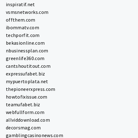
inspiratif.net
vsmsnetworks.com
offthem.com
ibommatv.com
techporfit.com
bekasionline.com
nbusinessplan.com
greenlife360.com
cantshoutitout.com
expressufabet.biz
mypuertoplata.net
thepioneerxpress.com
howtofixissue.com
teamufabet.biz
webfullform.com
allviddownload.com
decorsmag.com
gamblingcasinonews.com