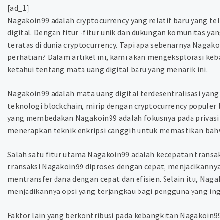
[ad_1]
Nagakoin99 adalah cryptocurrency yang relatif baru yang t
digital. Dengan fitur -fitur unik dan dukungan komunitas y
teratas di dunia cryptocurrency. Tapi apa sebenarnya Naga
perhatian? Dalam artikel ini, kami akan mengeksplorasi ke
ketahui tentang mata uang digital baru yang menarik ini.
Nagakoin99 adalah mata uang digital terdesentralisasi yang 
teknologi blockchain, mirip dengan cryptocurrency populer 
yang membedakan Nagakoin99 adalah fokusnya pada privasi
menerapkan teknik enkripsi canggih untuk memastikan bah
Salah satu fitur utama Nagakoin99 adalah kecepatan transak
transaksi Nagakoin99 diproses dengan cepat, menjadikannya 
mentransfer dana dengan cepat dan efisien. Selain itu, Naga
menjadikannya opsi yang terjangkau bagi pengguna yang in
Faktor lain yang berkontribusi pada kebangkitan Nagakoin