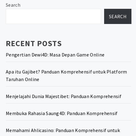
Search
SEARCH
RECENT POSTS
Pengertian Dewi4D: Masa Depan Game Online
Apa itu Gajibet? Panduan Komprehensif untuk Platform
Taruhan Online
Menjelajahi Dunia Majestibet: Panduan Komprehensif
Membuka Rahasia Saung4D: Panduan Komprehensif
Memahami Ahlicasino: Panduan Komprehensif untuk