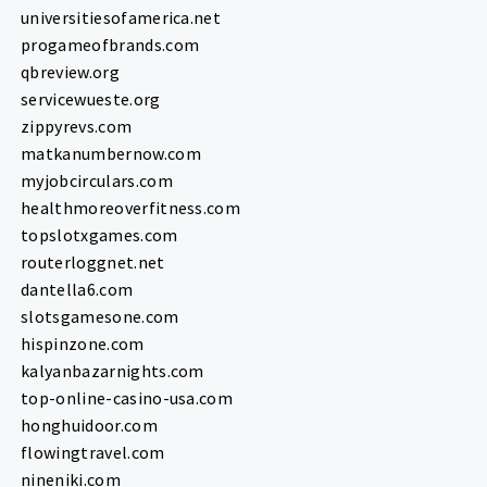
universitiesofamerica.net
progameofbrands.com
qbreview.org
servicewueste.org
zippyrevs.com
matkanumbernow.com
myjobcirculars.com
healthmoreoverfitness.com
topslotxgames.com
routerloggnet.net
dantella6.com
slotsgamesone.com
hispinzone.com
kalyanbazarnights.com
top-online-casino-usa.com
honghuidoor.com
flowingtravel.com
nineniki.com