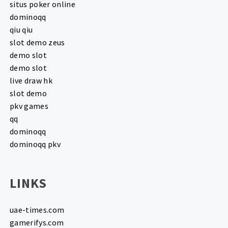
situs poker online
dominoqq
qiu qiu
slot demo zeus
demo slot
demo slot
live draw hk
slot demo
pkv games
qq
dominoqq
dominoqq pkv
LINKS
uae-times.com
gamerifys.com