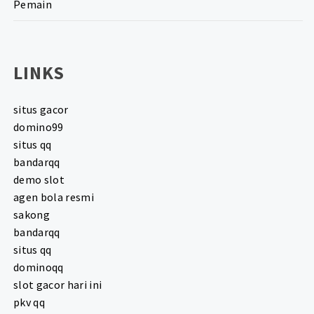
Pemain
LINKS
situs gacor
domino99
situs qq
bandarqq
demo slot
agen bola resmi
sakong
bandarqq
situs qq
dominoqq
slot gacor hari ini
pkv qq