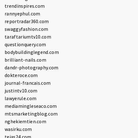
trendinspires.com
rannyephul.com
reportradar360.com
swaggyfashion.com
taraftariumtv10.com
questionquery.com
bodybuildinglegend.com
brilliant-nails.com
dandr-photography.com
dokteroce.com
journal-francais.com
justintv10.com
lawyerule.com
mediamingleseaco.com
mtsmarketingblog.com
nghekiemtien.com
wasirku.com
tejas24.com