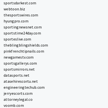
sportsdarkest.com
webtoon.biz
thesportswires.com
hyungpro.com
sportingnewsnet.com
sportstime24day.com
sporteslive.com
theblingblingshields.com
pinkfrenchtipnails.com
newgamestv.com
sportsgallerys.com
sportsmirrors.net
datasports.net
atasehirescortu.net
engineeringtechub.com
jerryescorts.com
attorneylegal.co
voomb.com