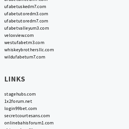
ufabetuskedm7.com
ufabetutoredm3.com
ufabetutoredm7.com
ufabetvalleyum3.com
veloxview.com
westufabetm3.com
whiskeybrothersllc.com
wildufabetum7.com
LINKS
stagehubs.com
1x2forum.net
login99bet.com
secretcourtesans.com
onlinebahisforum1.com