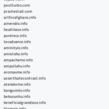
poolturbo.com
prachestait.com
artforafghans.info
airvendio.info
healthexe.info
puretecx.info
tecadvance.info
aminityio.info
amiolahu.info
ampacheme.info
ampullahu.info
aromaxme.info
asserthatecontrast.info
atenderme.info
bangumiio.info
bekosunhu.info
beneficialgrandiose.info
blomaio.info