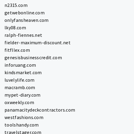
n2315.com
getwebonline.com
onlyfansheaven.com
lky08.com
ralph-fiennes.net
fielder-maximum-discount.net
fitfllex.com
genesisbusinesscredit.com
inforuang.com
kindsmarket.com
luvelylife.com
macramb.com
mypet-diary.com
oxweekly.com
panamacitydeckcontractors.com
westfashions.com
toolshandy.com
travelstager.com