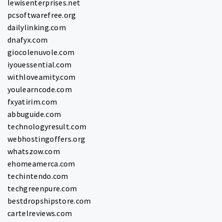
lewisenterprises.net
pcsoftwarefree.org
dailylinking.com
dnafyx.com
giocolenuvole.com
iyouessential.com
withloveamity.com
youlearncode.com
fxyatirim.com
abbuguide.com
technologyresult.com
webhostingoffers.org
whatszow.com
ehomeamerca.com
techintendo.com
techgreenpure.com
bestdropshipstore.com
cartelreviews.com