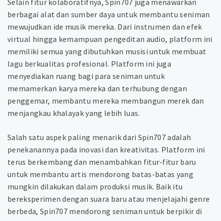
Selain fitur kolaboratifnya, Spin707 juga menawarkan
berbagai alat dan sumber daya untuk membantu seniman
mewujudkan ide musik mereka. Dari instrumen dan efek
virtual hingga kemampuan pengeditan audio, platform ini
memiliki semua yang dibutuhkan musisi untuk membuat
lagu berkualitas profesional. Platform ini juga
menyediakan ruang bagi para seniman untuk
memamerkan karya mereka dan terhubung dengan
penggemar, membantu mereka membangun merek dan
menjangkau khalayak yang lebih luas.
Salah satu aspek paling menarik dari Spin707 adalah
penekanannya pada inovasi dan kreativitas. Platform ini
terus berkembang dan menambahkan fitur-fitur baru
untuk membantu artis mendorong batas-batas yang
mungkin dilakukan dalam produksi musik. Baik itu
bereksperimen dengan suara baru atau menjelajahi genre
berbeda, Spin707 mendorong seniman untuk berpikir di