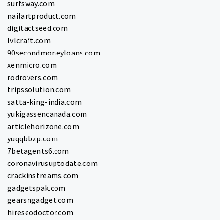
surfsway.com
nailartproduct.com
digitactseed.com
lvlcraft.com
90secondmoneyloans.com
xenmicro.com
rodrovers.com
tripssolution.com
satta-king-india.com
yukigassencanada.com
articlehorizone.com
yuqqbbzp.com
7betagents6.com
coronavirusuptodate.com
crackinstreams.com
gadgetspak.com
gearsngadget.com
hireseodoctor.com