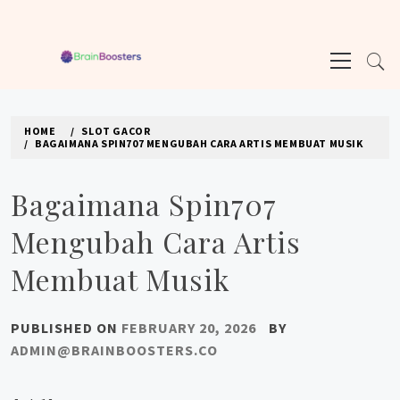
Skip
to
Primary
content
Menu
SLOT PG SOFT GACOR MALAM INI, COBA
Mainkan slot gacor PG Soft X500 malam ini dengan deposit dana untuk peluang
SLOT X500 DENGAN DEPOSIT DANA
maxwin. Kesempatan besar untuk menang setiap saat.
HOME
SLOT GACOR
BAGAIMANA SPIN707 MENGUBAH CARA ARTIS MEMBUAT MUSIK
Bagaimana Spin707
Mengubah Cara Artis
Membuat Musik
PUBLISHED ON
FEBRUARY 20, 2026
BY
ADMIN@BRAINBOOSTERS.CO