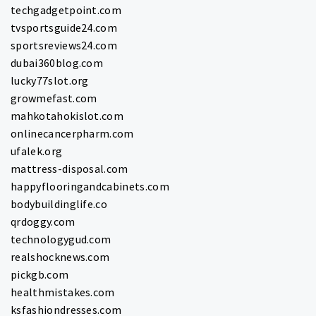
techgadgetpoint.com
tvsportsguide24.com
sportsreviews24.com
dubai360blog.com
lucky77slot.org
growmefast.com
mahkotahokislot.com
onlinecancerpharm.com
ufalek.org
mattress-disposal.com
happyflooringandcabinets.com
bodybuildinglife.co
qrdoggy.com
technologygud.com
realshocknews.com
pickgb.com
healthmistakes.com
ksfashiondresses.com