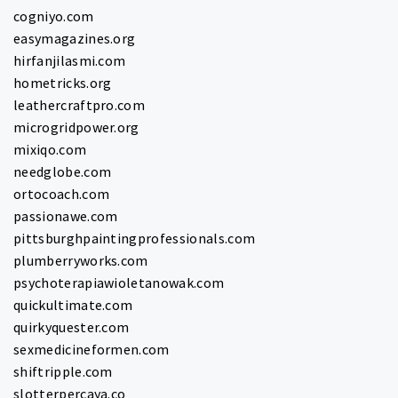
cogniyo.com
easymagazines.org
hirfanjilasmi.com
hometricks.org
leathercraftpro.com
microgridpower.org
mixiqo.com
needglobe.com
ortocoach.com
passionawe.com
pittsburghpaintingprofessionals.com
plumberryworks.com
psychoterapiawioletanowak.com
quickultimate.com
quirkyquester.com
sexmedicineformen.com
shiftripple.com
slotterpercaya.co