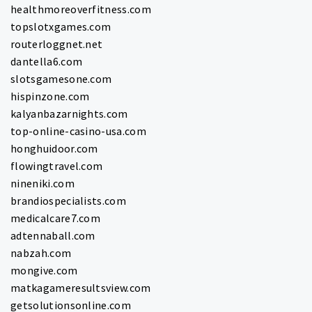
healthmoreoverfitness.com
topslotxgames.com
routerloggnet.net
dantella6.com
slotsgamesone.com
hispinzone.com
kalyanbazarnights.com
top-online-casino-usa.com
honghuidoor.com
flowingtravel.com
nineniki.com
brandiospecialists.com
medicalcare7.com
adtennaball.com
nabzah.com
mongive.com
matkagameresultsview.com
getsolutionsonline.com