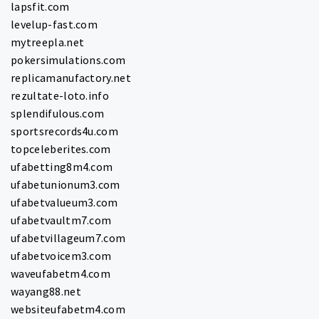
lapsfit.com
levelup-fast.com
mytreepla.net
pokersimulations.com
replicamanufactory.net
rezultate-loto.info
splendifulous.com
sportsrecords4u.com
topceleberites.com
ufabetting8m4.com
ufabetunionum3.com
ufabetvalueum3.com
ufabetvaultm7.com
ufabetvillageum7.com
ufabetvoicem3.com
waveufabetm4.com
wayang88.net
websiteufabetm4.com