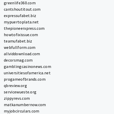
greenlife360.com
cantshoutitout.com
expressufabet.biz
mypuertoplata.net
thepioneerxpress.com
howtofixissue.com
teamufabet.biz
webfullform.com
allviddownload.com
decorsmag.com
gamblingcasinonews.com
universitiesofamerica.net
progameofbrands.com
qbreview.org
servicewueste.org
zippyrevs.com
matkanumbernow.com
myjobcirculars.com