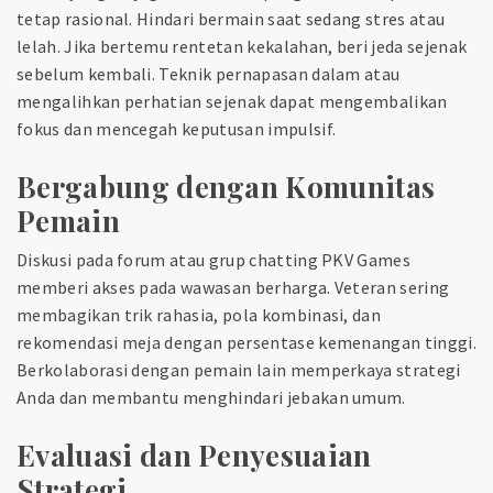
tetap rasional. Hindari bermain saat sedang stres atau
lelah. Jika bertemu rentetan kekalahan, beri jeda sejenak
sebelum kembali. Teknik pernapasan dalam atau
mengalihkan perhatian sejenak dapat mengembalikan
fokus dan mencegah keputusan impulsif.
Bergabung dengan Komunitas
Pemain
Diskusi pada forum atau grup chatting PKV Games
memberi akses pada wawasan berharga. Veteran sering
membagikan trik rahasia, pola kombinasi, dan
rekomendasi meja dengan persentase kemenangan tinggi.
Berkolaborasi dengan pemain lain memperkaya strategi
Anda dan membantu menghindari jebakan umum.
Evaluasi dan Penyesuaian
Strategi