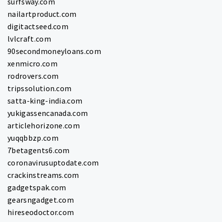
surfsway.com
nailartproduct.com
digitactseed.com
lvlcraft.com
90secondmoneyloans.com
xenmicro.com
rodrovers.com
tripssolution.com
satta-king-india.com
yukigassencanada.com
articlehorizone.com
yuqqbbzp.com
7betagents6.com
coronavirusuptodate.com
crackinstreams.com
gadgetspak.com
gearsngadget.com
hireseodoctor.com