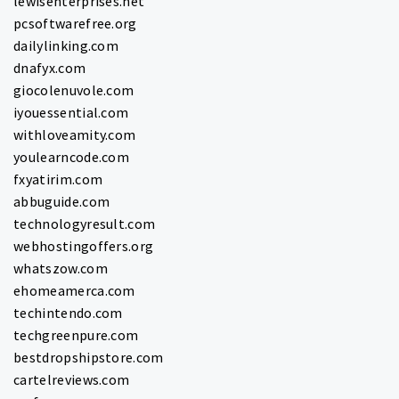
lewisenterprises.net
pcsoftwarefree.org
dailylinking.com
dnafyx.com
giocolenuvole.com
iyouessential.com
withloveamity.com
youlearncode.com
fxyatirim.com
abbuguide.com
technologyresult.com
webhostingoffers.org
whatszow.com
ehomeamerca.com
techintendo.com
techgreenpure.com
bestdropshipstore.com
cartelreviews.com