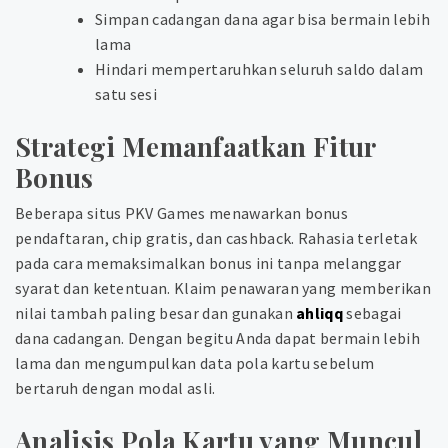
Simpan cadangan dana agar bisa bermain lebih
lama
Hindari mempertaruhkan seluruh saldo dalam
satu sesi
Strategi Memanfaatkan Fitur
Bonus
Beberapa situs PKV Games menawarkan bonus
pendaftaran, chip gratis, dan cashback. Rahasia terletak
pada cara memaksimalkan bonus ini tanpa melanggar
syarat dan ketentuan. Klaim penawaran yang memberikan
nilai tambah paling besar dan gunakan
ahliqq
sebagai
dana cadangan. Dengan begitu Anda dapat bermain lebih
lama dan mengumpulkan data pola kartu sebelum
bertaruh dengan modal asli.
Analisis Pola Kartu yang Muncul