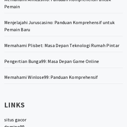
Pemain
Menjelajahi Juruscasino: Panduan Komprehensif untuk
Pemain Baru
Memahami Plisbet: Masa Depan Teknologi Rumah Pintar
Pengertian Bunga99: Masa Depan Game Online
Memahami Winlose99: Panduan Komprehensif
LINKS
situs gacor
domino99