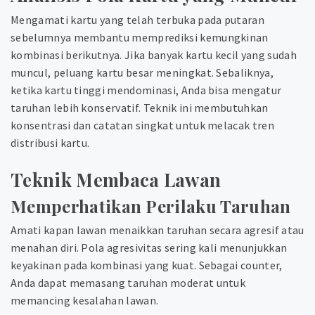
Mengamati kartu yang telah terbuka pada putaran
sebelumnya membantu memprediksi kemungkinan
kombinasi berikutnya. Jika banyak kartu kecil yang sudah
muncul, peluang kartu besar meningkat. Sebaliknya,
ketika kartu tinggi mendominasi, Anda bisa mengatur
taruhan lebih konservatif. Teknik ini membutuhkan
konsentrasi dan catatan singkat untuk melacak tren
distribusi kartu.
Teknik Membaca Lawan
Memperhatikan Perilaku Taruhan
Amati kapan lawan menaikkan taruhan secara agresif atau
menahan diri. Pola agresivitas sering kali menunjukkan
keyakinan pada kombinasi yang kuat. Sebagai counter,
Anda dapat memasang taruhan moderat untuk
memancing kesalahan lawan.