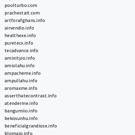
poolturbo.com
prachestait.com
artforafghans.info
airvendio.info
healthexe.info
puretecx.info
tecadvance.info
aminityio.info
amiolahu.info
ampacheme.info
ampullahu.info
aromaxme.info
asserthatecontrast.info
atenderme.info
bangumiio.info
bekosunhu.info
beneficialgrandiose.info
blomaio.info