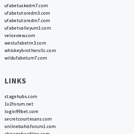
ufabetuskedm7.com
ufabetutoredm3.com
ufabetutoredm7.com
ufabetvalleyum3.com
veloxview.com
westufabetm3.com
whiskeybrothersllc.com
wildufabetum7.com
LINKS
stagehubs.com
1x2forum.net
login99bet.com
secretcourtesans.com
onlinebahisforum1.com
chicagoheadline.com