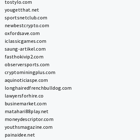
tostylo.com
yougetthat.net
sportsnetclub.com
newbestcrypto.com
oxfordsave.com
iclassicgames.com
saung-artikel.com
fasthokivip2.com
observersports.com
cryptominingplus.com
aquinoticiaspe.com
longhairedfrenchbulldog.com
lawyersforhire.co
businemarket.com
matahari88play.net
moneydescriptor.com
youthsmagazine.com
painaidee.net