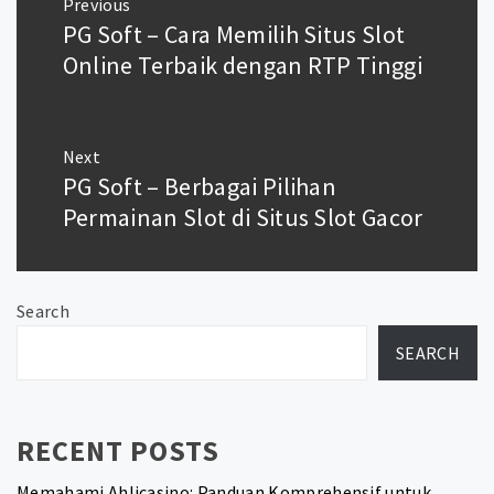
Previous
navigation
PG Soft – Cara Memilih Situs Slot
Previous
post:
Online Terbaik dengan RTP Tinggi
Next
PG Soft – Berbagai Pilihan
Next
post:
Permainan Slot di Situs Slot Gacor
Search
SEARCH
RECENT POSTS
Memahami Ahlicasino: Panduan Komprehensif untuk