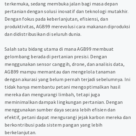
terkemuka, sedang membuka jalan bagi masa depan
pertanian dengan solusi inovatif dan teknologi mutakhir.
Dengan fokus pada keberlanjutan, efisiensi, dan
produktivitas, AGB99 merevolusi cara makanan diproduksi
dan didistribusikan di seluruh dunia.
Salah satu bidang utama di mana AGB99 membuat
gelombang berada di pertanian presisi. Dengan
menggunakan sensor canggih, drone, dan analisis data,
AGB99 mampu memantau dan mengelola tanaman
dengan akurasi yang belum pernah terjadi sebelumnya. Ini
tidak hanya membantu petani mengoptimalkan hasil
mereka dan mengurangi limbah, tetapi juga
meminimalkan dampak lingkungan pertanian. Dengan
menggunakan sumber daya secara lebih efisien dan
efektif, petani dapat mengurangi jejak karbon mereka dan
berkontribusi pada sistem pangan yang lebih
berkelanjutan.