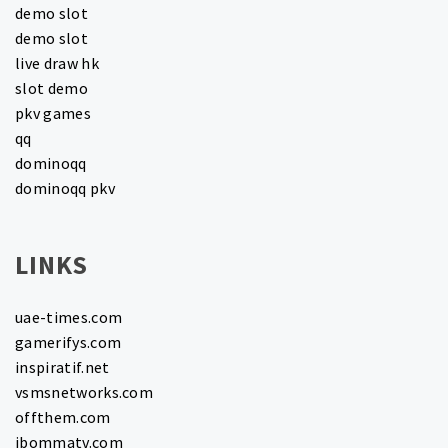
demo slot
demo slot
live draw hk
slot demo
pkv games
qq
dominoqq
dominoqq pkv
LINKS
uae-times.com
gamerifys.com
inspiratif.net
vsmsnetworks.com
offthem.com
ibommatv.com