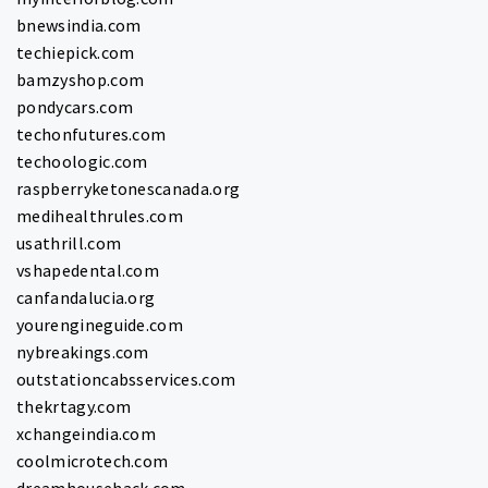
bnewsindia.com
techiepick.com
bamzyshop.com
pondycars.com
techonfutures.com
techoologic.com
raspberryketonescanada.org
medihealthrules.com
usathrill.com
vshapedental.com
canfandalucia.org
yourengineguide.com
nybreakings.com
outstationcabsservices.com
thekrtagy.com
xchangeindia.com
coolmicrotech.com