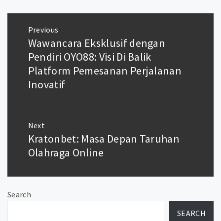
Post
Previous
navigation
Wawancara Eksklusif dengan
Previous
post:
Pendiri OYO88: Visi Di Balik
Platform Pemesanan Perjalanan
Inovatif
Next
Kratonbet: Masa Depan Taruhan
Next
post:
Olahraga Online
Search
SEARCH