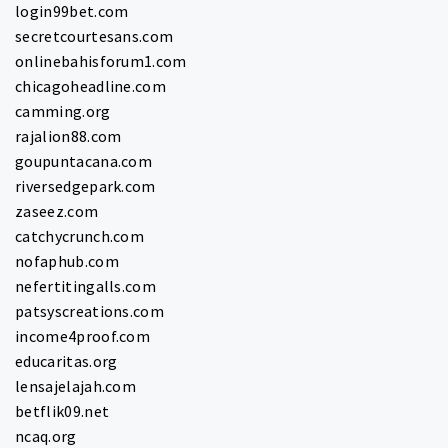
login99bet.com
secretcourtesans.com
onlinebahisforum1.com
chicagoheadline.com
camming.org
rajalion88.com
goupuntacana.com
riversedgepark.com
zaseez.com
catchycrunch.com
nofaphub.com
nefertitingalls.com
patsyscreations.com
income4proof.com
educaritas.org
lensajelajah.com
betflik09.net
ncaq.org