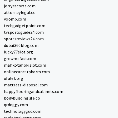
jerryescorts.com
attorneylegal.co
voomb.com
techgadgetpoint.com
tvsportsguide24.com
sportsreviews24.com
dubai360blog.com
lucky77slot.org
growmefast.com
mahkotahokislot.com
onlinecancerpharm.com
ufalek.org
mattress-disposal.com
happyflooringandcabinets.com
bodybuildinglife.co
qrdoggy.com
technologygud.com
realshocknews.com