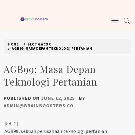
Skip
to
Primary
content
Menu
SLOT PG SOFT GACOR MALAM INI, COBA
Mainkan slot gacor PG Soft X500 malam ini dengan deposit dana untuk peluang
SLOT X500 DENGAN DEPOSIT DANA
maxwin. Kesempatan besar untuk menang setiap saat.
HOME
SLOT GACOR
AGB99: MASA DEPAN TEKNOLOGI PERTANIAN
AGB99: Masa Depan
Teknologi Pertanian
PUBLISHED ON
JUNE 12, 2025
BY
ADMIN@BRAINBOOSTERS.CO
[ad_1]
AGB99, sebuah perusahaan teknologi pertanian