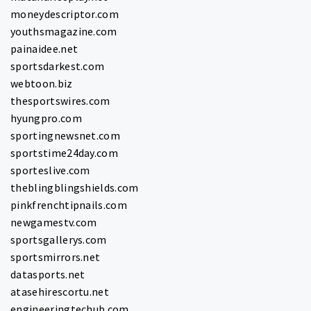
moneydescriptor.com
youthsmagazine.com
painaidee.net
sportsdarkest.com
webtoon.biz
thesportswires.com
hyungpro.com
sportingnewsnet.com
sportstime24day.com
sporteslive.com
theblingblingshields.com
pinkfrenchtipnails.com
newgamestv.com
sportsgallerys.com
sportsmirrors.net
datasports.net
atasehirescortu.net
engineeringtechub.com