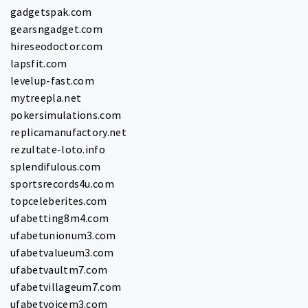
gadgetspak.com
gearsngadget.com
hireseodoctor.com
lapsfit.com
levelup-fast.com
mytreepla.net
pokersimulations.com
replicamanufactory.net
rezultate-loto.info
splendifulous.com
sportsrecords4u.com
topceleberites.com
ufabetting8m4.com
ufabetunionum3.com
ufabetvalueum3.com
ufabetvaultm7.com
ufabetvillageum7.com
ufabetvoicem3.com