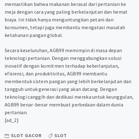
memastikan bahwa makanan berasal dari pertanian ke
meja dengan cara yang paling berkelanjutan dan hemat
biaya. Ini tidak hanya menguntungkan petani dan
konsumen, tetapi juga membantu mengatasi masalah
ketahanan pangan global.
Secara keseluruhan, AGB99 memimpin di masa depan
teknologi pertanian. Dengan menggabungkan solusi
inovatif dengan komitmen terhadap keberlanjutan,
efisiensi, dan produktivitas, AGB99 membantu
membentuk sistem pangan yang lebih berkelanjutan dan
tangguh untuk generasi yang akan datang. Dengan
teknologi canggih dan dedikasi mereka untuk keunggulan,
AGB99 benar-benar membuat perbedaan dalam dunia
pertanian.
[ad_2]
SLOT GACOR
SLOT