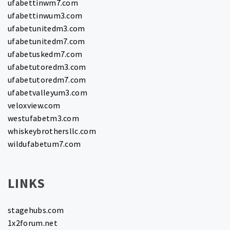
ufabettinwm7.com
ufabettinwum3.com
ufabetunitedm3.com
ufabetunitedm7.com
ufabetuskedm7.com
ufabetutoredm3.com
ufabetutoredm7.com
ufabetvalleyum3.com
veloxview.com
westufabetm3.com
whiskeybrothersllc.com
wildufabetum7.com
LINKS
stagehubs.com
1x2forum.net