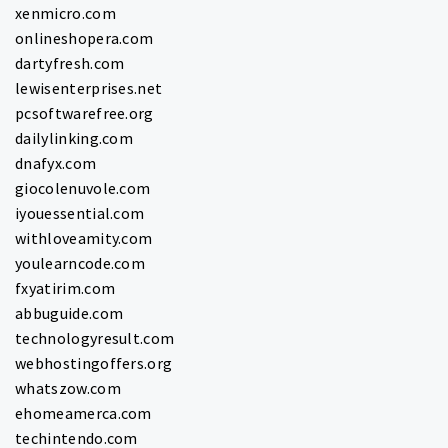
xenmicro.com
onlineshopera.com
dartyfresh.com
lewisenterprises.net
pcsoftwarefree.org
dailylinking.com
dnafyx.com
giocolenuvole.com
iyouessential.com
withloveamity.com
youlearncode.com
fxyatirim.com
abbuguide.com
technologyresult.com
webhostingoffers.org
whatszow.com
ehomeamerca.com
techintendo.com